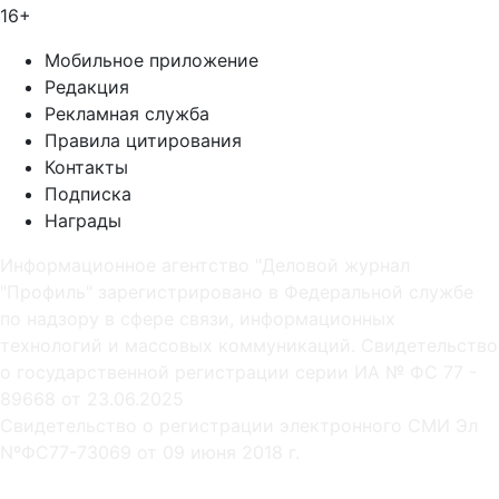
16+
Мобильное приложение
Редакция
Рекламная служба
Правила цитирования
Контакты
Подписка
Награды
Информационное агентство "Деловой журнал
"Профиль" зарегистрировано в Федеральной службе
по надзору в сфере связи, информационных
технологий и массовых коммуникаций. Свидетельство
о государственной регистрации серии ИА № ФС 77 -
89668 от 23.06.2025
Cвидетельство о регистрации электронного СМИ Эл
NºФС77-73069 от 09 июня 2018 г.