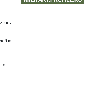
ументы
одобное
е
а о