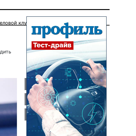
еловой клуб
одить