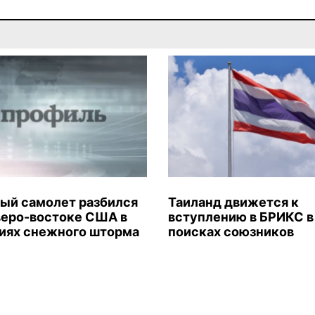
ый самолет разбился
Таиланд движется к
веро-востоке США в
вступлению в БРИКС в
иях снежного шторма
поисках союзников