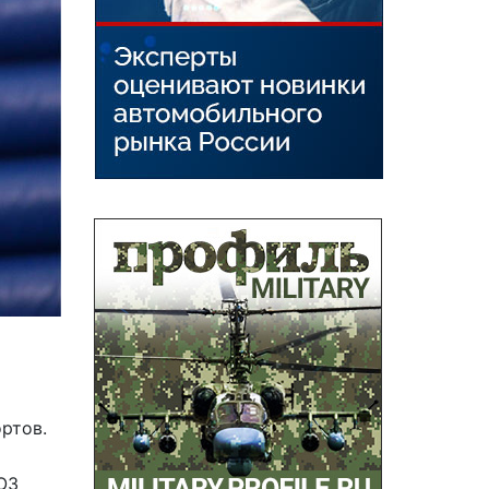
ртов.
ОЗ