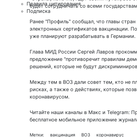
Правила цитирования
будет сотрудничать со всеми государствам
Подписка
Ранее "Профиль" сообщал, что главы стран
электронных сертификатов вакцинации
. П
уже планируют разрабатывать в Германии.
Глава МИД России
Сергей Лавров прокомм
предложение "противоречит правилам демо
решений, которые не будут дискриминиров
Между тем в ВОЗ дали
совет тем, кто не 
рисках, а также о действиях, которые поз
коронавирусом.
Читайте наши каналы в
Макс
и Telegram:
П
бесплатное мобильное
приложение журнала
Метки:
вакцинация
ВОЗ
коронавирус