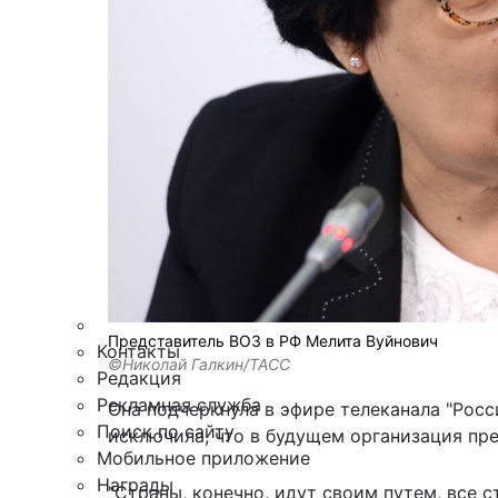
Армия
Персона
Наука и Технологии
Культура
Общество
Спорт
Здоровье
Происшествия
Дайджесты
Стиль жизни
Новости партнеров
Интересное
Представитель ВОЗ в РФ Мелита Вуйнович
Контакты
©Николай Галкин/ТАСС
Редакция
Рекламная служба
Она подчеркнула в эфире телеканала "
Росс
Поиск по сайту
исключила, что в будущем организация пр
Мобильное приложение
Награды
"Страны, конечно, идут своим путем, все 