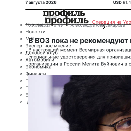
7 августа 2026
USD
81.
Операция на Ук
Статьи
03.03.2021 19:49
Александра Александрова
Новости
Military
В ВОЗ пока не рекомендуют
Экспертное мнение
В настоящий момент Всемирная организаци
Деловой клуб
специальные удостоверения для прививших
Автомобили
организации в России Мелита Вуйнович в с
Экономика
Финансы
Политика
Путешествия
ЕАЭС
Другие рубрики
Спецпроект «Юрий Мамлеев»
Календарь событий
Зарубежье