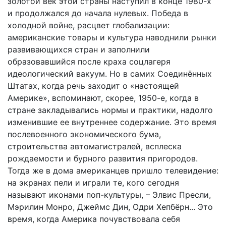
золотой век этой страны наступил в конце 1980-х
и продолжался до начала нулевых. Победа в
холодной войне, расцвет глобализации:
американские товары и культура наводнили рынки
развивающихся стран и заполнили
образовавшийся после краха соцлагеря
идеологический вакуум. Но в самих Соединённых
Штатах, когда речь заходит о «настоящей
Америке», вспоминают, скорее, 1950-е, когда в
стране закладывались нормы и практики, надолго
изменившие ее внутреннее содержание. Это время
послевоенного экономического бума,
строительства автомагистралей, всплеска
рождаемости и бурного развития пригородов.
Тогда же в дома американцев пришло телевидение:
на экранах пели и играли те, кого сегодня
называют иконами поп-культуры, – Элвис Пресли,
Мэрилин Монро, Джеймс Дин, Одри Хепбёрн... Это
время, когда Америка почувствовала себя