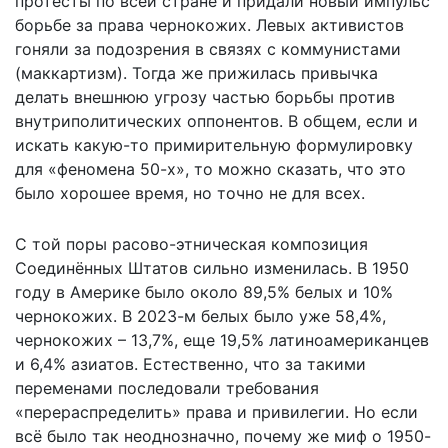
протесты по всей стране и придали новый импульс
борьбе за права чернокожих. Левых активистов
гоняли за подозрения в связях с коммунистами
(маккартизм). Тогда же прижилась привычка
делать внешнюю угрозу частью борьбы против
внутриполитических оппонентов. В общем, если и
искать какую-то примирительную формулировку
для «феномена 50-х», то можно сказать, что это
было хорошее время, но точно не для всех.
С той поры расово-этническая композиция
Соединённых Штатов сильно изменилась. В 1950
году в Америке было около 89,5% белых и 10%
чернокожих. В 2023-м белых было уже 58,4%,
чернокожих – 13,7%, еще 19,5% латиноамериканцев
и 6,4% азиатов. Естественно, что за такими
переменами последовали требования
«перераспределить» права и привилегии. Но если
всё было так неоднозначно, почему же миф о 1950-