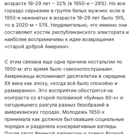
возрасте 18–29 лет – 32% (в 1950-е – 28%). Но все
гораздо серьезнее в группе белых мужчин: если в
1950-е неженатых в возрасте 18–29 лет было 19%,
то в 2020-м – 51%. Неудивительно, что именно они
составляют костяк республиканского электората и
наиболее восприимчивы к идее возвращения
«старой доброй Америки».
С этим связана еще одна причина ностальгии по
1950-м: это время было «законопослушным».
Американцы вспоминают десятилетие в середине
ХХ века как эпоху, «когда всё было спокойно и
размеренно». Это восприятие обострится на
контрасте со второй половиной «буйных 60-х» и
сегодняшнего разгула разных безобразий в
американских городах. Молодежь 1950-х
принимала как должное бытовавшие социальные
порядки и разделяла консервативные взгляды.
После тягот Великой депрессии и тревог Второй