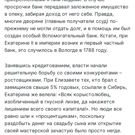
просрочки банк передавал заложенное имущество
в опеку, забирая доход от него себе. Правда,
многие дворяне (главные получатели ссуд) по-
прежнему не могли отдать долг, и в помощь им был
создан особый Вспомогательный банк. Кстати, при
Екатерине II в империи возник и первый частный
банк, это случилось в Вологде в 1788 году.
Занявшись кредитованием, власти начали
решительную борьбу со своими конкурентами –
ростовщиками. При Елизавете тех, кто брал с
заемщиков свыше 5% годовых, ссылали в Сибирь,
Екатерина же велела: «Всяк корыстолюбец,
изобличенный в гнусной лихве, да накажется
лишением всего своего капитала!». Но люди все
равно шли к «процентщикам», поскольку
раздобыть денег на свадьбу сына или открытие
своей мастерской зачастую было просто негде.