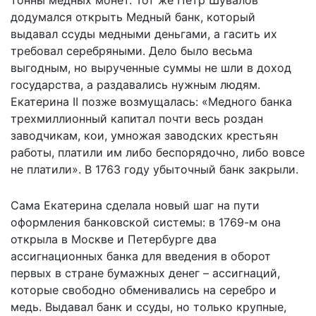
тонны медных монет. Тот же Пётр Шувалов
додумался открыть Медный банк, который
выдавал ссуды медными деньгами, а гасить их
требовал серебряными. Дело было весьма
выгодным, но вырученные суммы не шли в доход
государства, а раздавались нужным людям.
Екатерина II позже возмущалась: «Медного банка
трехмиллионный капитал почти весь роздан
заводчикам, кои, умножая заводских крестьян
работы, платили им либо беспорядочно, либо вовсе
не платили». В 1763 году убыточный банк закрыли.
Сама Екатерина сделала новый шаг на пути
оформления банковской системы: в 1769-м она
открыла в Москве и Петербурге два
ассигнационных банка для введения в оборот
первых в стране бумажных денег – ассигнаций,
которые свободно обменивались на серебро и
медь. Выдавал банк и ссуды, но только крупные,