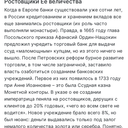
Ростовщики Ее величества
Когда в Европе банки существовали уже сотни лет,
в России кредитованием и хранением вкладов все
еще занимались ростовщики (их роль часто
выполняли монастыри). Правда, в 1665 году глава
Посольского приказа Афанасий Ордин-Нащокин
предложил учредить торговый банк для выдачи
ссуд «маломощным» купцам, но из этого ничего не
вышло. После Петровских реформ бурное развитие
торговли, в том числе заграничной, заставило
власть озаботиться созданием банковских
учреждений. Первое из них появилось в 1733 году
при Анне Иоанновне – это была Ссудная казна
Монетной конторы. В указе о ее создании
императрица пеняла на ростовщиков, дерущих с
клиентов до 20% годовых, «чего во всем свете не
водится». Новое учреждение брало всего 8%, но
был нюанс: деньги выдавались только под залог
немалого количества золота или серебра. Понятно,