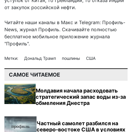
уступок от Китая, то Гренландии, то отказа Индии
от закупок российской нефти.
Читайте наши каналы в
Макс
и Telegram:
Профиль-
News
,
журнал Профиль
. Скачивайте полностью
бесплатное мобильное
приложение журнала
"Профиль".
Метки:
Дональд Трамп
пошлины
США
САМОЕ ЧИТАЕМОЕ
Молдавия начала расходовать
стратегический запас воды из-за
обмеления Днестра
Частный самолет разбился на
северо-востоке США в условиях