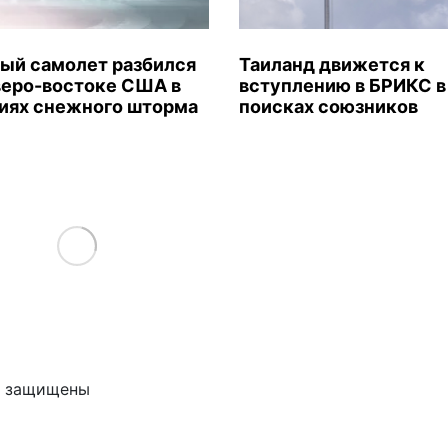
ый самолет разбился
Таиланд движется к
веро-востоке США в
вступлению в БРИКС в
иях снежного шторма
поисках союзников
Load More
ва защищены