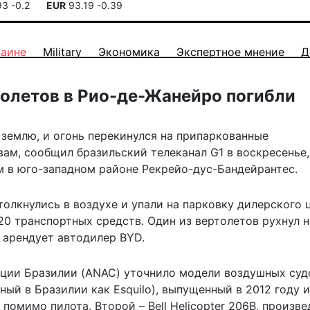
93
-0.2
EUR
93.19
-0.39
раине
Military
Экономика
Экспертное мнение
Д
толетов в Рио-де-Жанейро погибли
 землю, и огонь перекинулся на припаркованные
ам, сообщил бразильский телеканал G1 в воскресенье,
м в юго-западном районе Рекрейо-дус-Бандейрантес.
олкнулись в воздухе и упали на парковку дилерского 
0 транспортных средств. Один из вертолетов рухнул н
 арендует автодилер BYD.
ции Бразилии (ANAC) уточнило модели воздушных суд
тный в Бразилии как Esquilo), выпущенный в 2012 году и
помимо пилота. Второй – Bell Helicopter 206B, произв