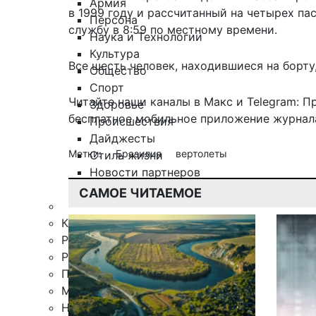
Армия
в 1999 году и рассчитанный на четырех п
Персона
службу в 8:59 по местному времени.
Наука и Технологии
Культура
Все шесть человек, находившиеся на борту
Общество
Спорт
Читайте наши каналы в
Макс
и Telegram:
П
Здоровье
бесплатное мобильное
приложение журнала
Происшествия
Дайджесты
Метки:
Бразилия
вертолеты
Стиль жизни
Новости партнеров
Интересное
САМОЕ ЧИТАЕМОЕ
Контакты
Редакция
Рекламная служба
Поиск по сайту
Мобильное приложение
Награды