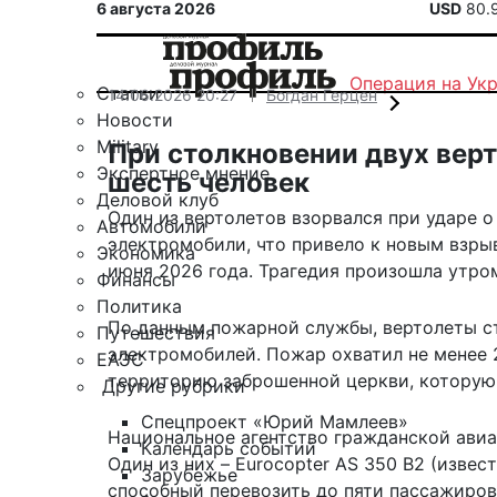
6 августа 2026
USD
80.
Операция на Ук
Статьи
14.06.2026 20:27
Богдан Герцен
Новости
Military
При столкновении двух вер
Экспертное мнение
шесть человек
Деловой клуб
Один из вертолетов взорвался при ударе о
Автомобили
электромобили, что привело к новым взрыв
Экономика
июня 2026 года. Трагедия произошла утро
Финансы
Политика
По
данным
пожарной службы, вертолеты ст
Путешествия
электромобилей. Пожар охватил не менее 2
ЕАЭС
территорию заброшенной церкви, которую
Другие рубрики
Спецпроект «Юрий Мамлеев»
Национальное агентство гражданской авиа
Календарь событий
Один из них – Eurocopter AS 350 B2 (извес
Зарубежье
способный перевозить до пяти пассажиров 