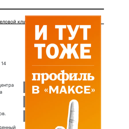
еловой клуб
 14
центра
а
ов.
еденный