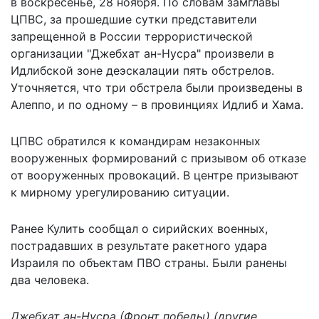
в воскресенье, 28 ноября. По словам замглавы
ЦПВС, за прошедшие сутки представители
запрещенной в России террористической
организации "Джебхат ан-Нусра" произвели в
Идлибской зоне деэскалации пять обстрелов.
Уточняется, что три обстрела были произведены в
Алеппо, и по одному – в провинциях Идлиб и Хама.
ЦПВС обратился к командирам незаконных
вооруженных формирований с призывом об отказе
от вооруженных провокаций. В центре призывают
к мирному урегулированию ситуации.
Ранее Кулить
сообщал о сирийских военных,
пострадавших в результате ракетного удара
Израиля по объектам ПВО страны
. Были ранены
два человека.
Джебхат ан-Нусра (Фронт победы) (другие