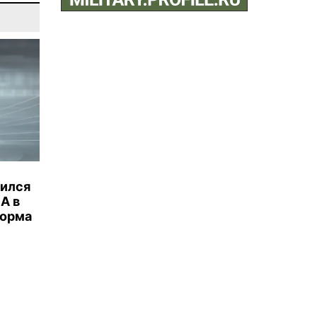
бился
А в
торма