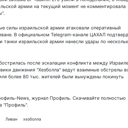
ильской армии на текущий момент не комментировала
".
ные силы израильской армии
атаковали оперативный
иване. В официальном Telegram-канале ЦАХАЛ подтверд
я и танки израильской армии нанесли удары по несколь
бострилась после эскалации конфликта между Израил
вики движения "Хезболла" ведут взаимные обстрелы в
иля более 80 тыс. жителей были вынуждены покинуть
рофиль-News
,
журнал Профиль
. Скачивайте полностью
 "Профиль".
ь
Ливан
хезболла