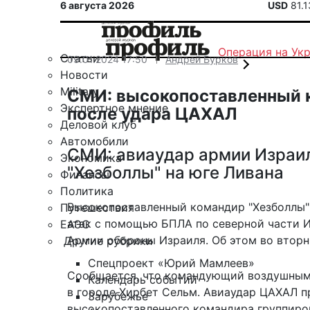
6 августа 2026
USD
81.
Операция на Ук
Статьи
09.01.2024 17:50
Андрей Бурков
Новости
Military
СМИ: высокопоставленный к
Экспертное мнение
после удара ЦАХАЛ
Деловой клуб
Автомобили
СМИ: авиаудар армии Израил
Экономика
"Хезболлы" на юге Ливана
Финансы
Политика
Высокопоставленный командир "Хезболлы"
Путешествия
атак с помощью БПЛА по северной части И
ЕАЭС
Армии обороны Израиля. Об этом во вторник
Другие рубрики
Спецпроект «Юрий Мамлеев»
Сообщается, что командующий воздушными
Календарь событий
в городе Хирбет Сельм.
Авиаудар ЦАХАЛ п
Зарубежье
высокопоставленного командира группировк