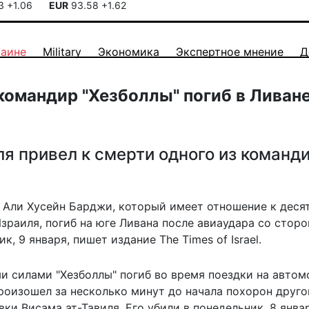
13
+1.06
EUR
93.58
+1.62
раине
Military
Экономика
Экспертное мнение
Д
омандир "Хезболлы" погиб в Ливан
я привел к смерти одного из команд
 Али Хусейн Барджи, который имеет отношение к деся
зраиля, погиб на юге Ливана после авиаудара со стор
, 9 января, пишет издание The Times of Israel.
 силами "Хезболлы" погиб во время поездки на автом
роизошел за несколько минут
до начала похорон друго
и Висама ат-Тавиля. Его убили в понедельник, 8 январ