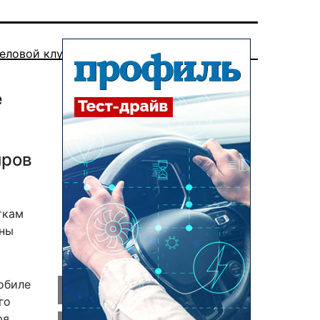
еловой клуб
е
иров
ткам
оны
обиле
го
я.