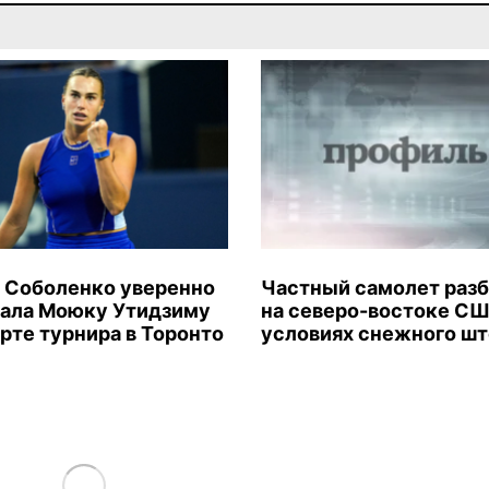
 Соболенко уверенно
Частный самолет раз
ала Моюку Утидзиму
на северо-востоке СШ
арте турнира в Торонто
условиях снежного ш
Load More