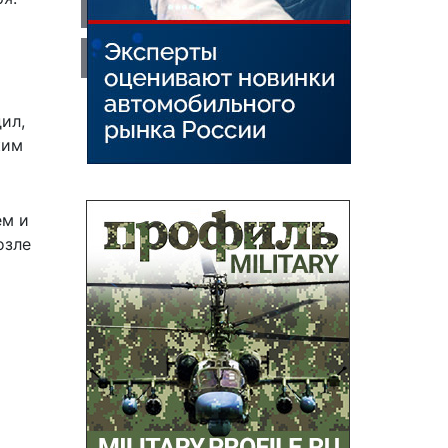
ил,
ким
ем и
озле