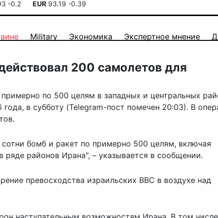
93
-0.2
EUR
93.19
-0.39
раине
Military
Экономика
Экспертное мнение
Д
адействовал 200 самолетов для
примерно по 500 целям в западных и центральных рай
года, в субботу (Telegram-пост помечен 20:03). В опе
тов.
сотни бомб и ракет по примерно 500 целям, включая
 ряде районов Ирана", – указывается в сообщении.
рение превосходства израильских ВВС в воздухе над
урон наступательным возможностям Ирана. В том числе