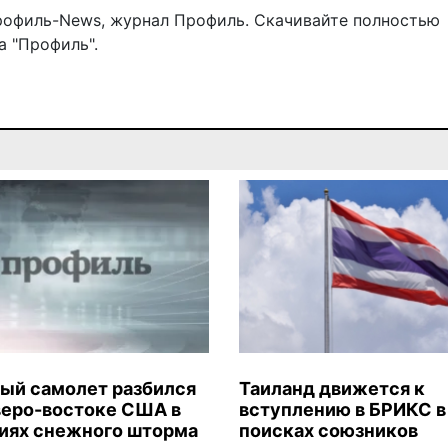
рофиль-News
,
журнал Профиль
. Скачивайте полностью
 "Профиль".
ый самолет разбился
Таиланд движется к
веро-востоке США в
вступлению в БРИКС в
иях снежного шторма
поисках союзников