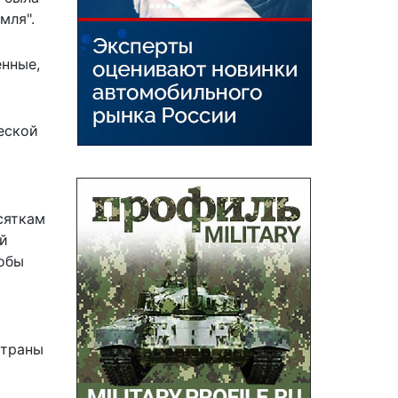
мля".
енные,
еской
сяткам
й
кобы
Страны