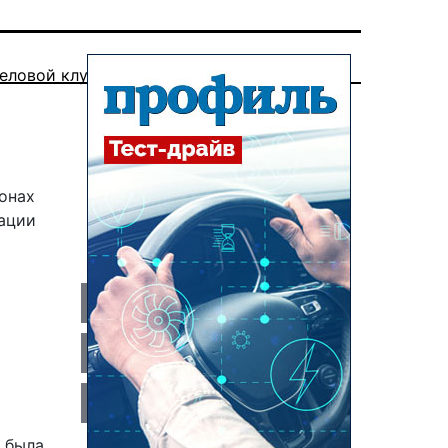
еловой клуб
онах
рации
 была