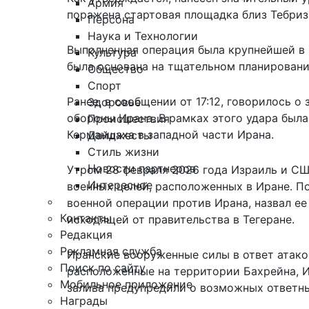
Армия
поражена стартовая площадка близ Тебриза
Персона
Наука и Технологии
Выполненная операция была крупнейшей в 
Культура
была основана на тщательном планировани
Общество
Спорт
Ранее, в сообщении от 17:12, говорилось 
Здоровье
обороны Ирана. В рамках этого удара был
Происшествия
Керманшаха в западной части Ирана.
Дайджесты
Стиль жизни
Новости партнеров
Утром 28 февраля 2026 года Израиль и СШ
Интересное
военных целей, расположенных в Иране. 
военной операции против Ирана, назвал е
Контакты
исходящей от правительства в Тегеране.
Редакция
Рекламная служба
Иранские вооруженные силы в ответ атак
Поиск по сайту
расположенные на территории Бахрейна, И
Мобильное приложение
залива предупредили о возможных ответны
Награды