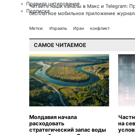
Правила цитирования
Читайте наши каналы в
Макс
и Telegram:
П
Подписка
бесплатное мобильное
приложение журнала
Метки:
Израиль
Иран
конфликт
САМОЕ ЧИТАЕМОЕ
Молдавия начала
Частн
расходовать
на се
стратегический запас воды
услов