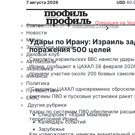
7 августа 2026
USD
80.
Операция на Ук
Статьи
28.02.2026 20:27
Александр Сухоруков
Новости
Military
Удары по Ирану: Израиль з
Экспертное мнение
поражения 500 целей
Деловой клуб
Самолеты израильских ВВС нанесли удары 
Автомобили
Ирана,
сообщают
в ЦАХАЛ 28 февраля 2026 
Экономика
приняли участие около 200 боевых самоле
Финансы
Политика
"Самолеты ЦАХАЛ одновременно сбросили 
Путешествия
системы ПВО и пусковые установки ракет в
ЕАЭС
Другие рубрики
Удары по системам ПВО обеспечили расши
Спецпроект «Юрий Мамлеев»
территорией Ирана.
Календарь событий
Зарубежье
Как утверждается, нанесен значительный 