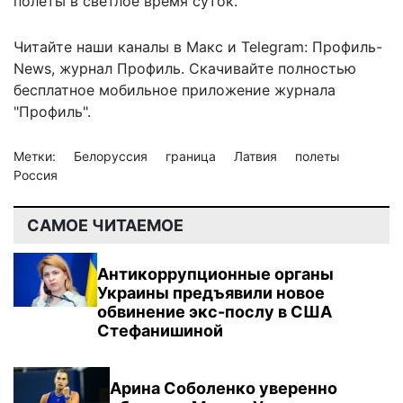
полеты в светлое время суток.
Читайте наши каналы в
Макс
и Telegram:
Профиль-
News
,
журнал Профиль
. Скачивайте полностью
бесплатное мобильное
приложение журнала
"Профиль".
Метки:
Белоруссия
граница
Латвия
полеты
Россия
САМОЕ ЧИТАЕМОЕ
Антикоррупционные органы
Украины предъявили новое
обвинение экс-послу в США
Стефанишиной
Арина Соболенко уверенно