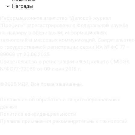
Награды
Информационное агентство "Деловой журнал
"Профиль" зарегистрировано в Федеральной службе
по надзору в сфере связи, информационных
технологий и массовых коммуникаций. Свидетельство
о государственной регистрации серии ИА № ФС 77 -
89668 от 23.06.2025
Cвидетельство о регистрации электронного СМИ Эл
NºФС77-73069 от 09 июня 2018 г.
©2026 ИДР. Все права защищены.
Положение об обработке и защите персональных
данных
Политика конфиденциальности
Правила применения рекомендательных технологий