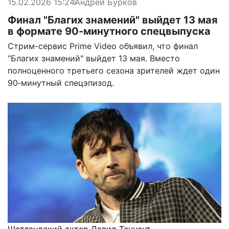
15.02.2026 15:24
Андрей Бурков
Финал "Благих знамений" выйдет 13 мая
в формате 90-минутного спецвыпуска
Стрим-сервис Prime Video объявил, что финал
"Благих знамений" выйдет 13 мая. Вместо
полноценного третьего сезона зрителей ждет один
90‑минутный спецэпизод.
Шотландский актер Дэвид Теннант