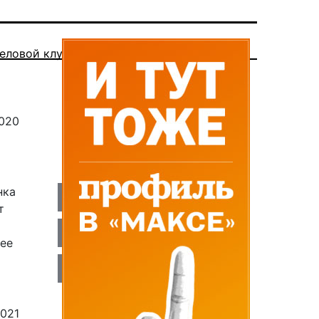
еловой клуб
020
нка
т
лее
2021