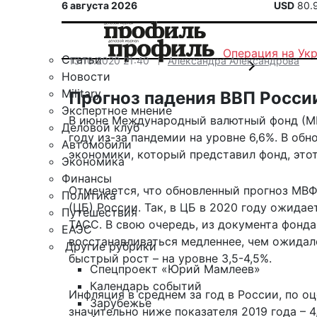
6 августа 2026
USD
80.
Операция на Ук
Статьи
13.10.2020 21:40
Александра Александрова
Новости
Military
Прогноз падения ВВП России
Экспертное мнение
В июне Международный валютный фонд (МВ
Деловой клуб
году из-за пандемии на уровне 6,6%. В об
Автомобили
экономики, который представил фонд, этот
Экономика
Финансы
Отмечается, что обновленный прогноз МВ
Политика
(ЦБ) России. Так, в ЦБ в 2020 году ожида
Путешествия
ТАСС
. В свою очередь, из документа фонда
ЕАЭС
восстанавливаться медленнее, чем ожидало
Другие рубрики
быстрый рост – на уровне 3,5-4,5%.
Спецпроект «Юрий Мамлеев»
Календарь событий
Инфляция в среднем за год в России, по оц
Зарубежье
значительно ниже показателя 2019 года – 4