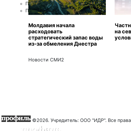
Правила цитирования
Подписка
Молдавия начала
Частн
расходовать
на се
стратегический запас воды
услов
из-за обмеления Днестра
Новости СМИ2
©2026. Учредитель: ООО "ИДР". Все пра