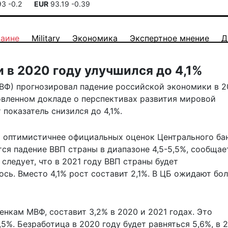
93
-0.2
EUR
93.19
-0.39
раине
Military
Экономика
Экспертное мнение
Д
 в 2020 году улучшился до 4,1%
Ф) прогнозировал падение российской экономики в 2
новленном докладе о перспективах развития мировой
 показатель снизился до 4,1%.
Ф оптимистичнее официальных оценок Центрального ба
ется падение ВВП страны в диапазоне 4,5-5,5%, сообщае
 следует, что в 2021 году ВВП страны будет
сь. Вместо 4,1% рост составит 2,1%. В ЦБ ожидают бо
енкам МВФ, составит 3,2% в 2020 и 2021 годах. Это
,5%. Безработица в 2020 году будет равняться 5,6%, в 