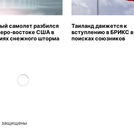
ый самолет разбился
Таиланд движется к
веро-востоке США в
вступлению в БРИКС в
иях снежного шторма
поисках союзников
Load More
ва защищены