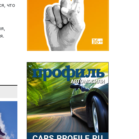
я, что
я,
я.