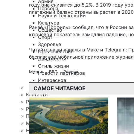
Армия
году она снизится до 5,2%. В 2019 году ур
Персона
платежный баланс страны вырастет в 2020 го
Наука и Технологии
Культура
Ранее «Профиль» сообщал, что
в России з
Общество
ключевой показатель замедлил падение, но
Спорт
Здоровье
Читайте наши каналы в
Макс
и Telegram:
П
Происшествия
бесплатное мобильное
приложение журнала
Дайджесты
Стиль жизни
Метки:
ВВП
Россия
Новости партнеров
Интересное
САМОЕ ЧИТАЕМОЕ
Контакты
Редакция
Рекламная служба
Поиск по сайту
Мобильное приложение
Награды