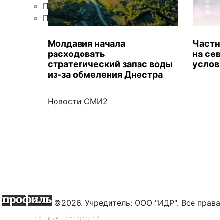
Правила цитирования
Подписка
Молдавия начала
Частн
расходовать
на се
стратегический запас воды
услов
из-за обмеления Днестра
Новости СМИ2
©2026. Учредитель: ООО "ИДР". Все пра