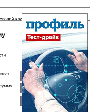
еловой клуб
му
сти
ыплат
 сумму