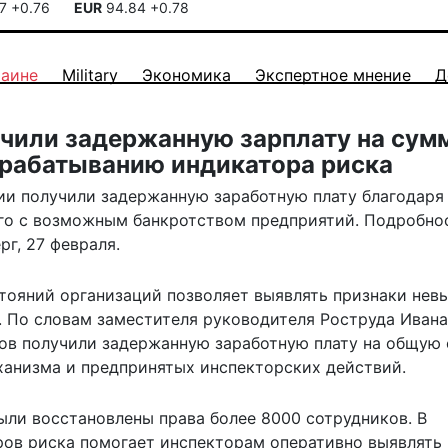
17
+0.76
EUR
94.84
+0.78
раине
Military
Экономика
Экспертное мнение
Д
учили задержанную зарплату на сум
срабатыванию индикатора риска
сии получили задержанную заработную плату благодаря
ого с возможным банкротством предприятий. Подробно
рг, 27 февраля.
ояний организаций позволяет выявлять признаки нев
. По словам заместителя руководителя Роструда Ивана
ков получили задержанную заработную плату на общую
еханизма и предпринятых инспекторских действий.
ыли восстановлены права более 8000 сотрудников. В
ров риска помогает инспекторам оперативно выявлять