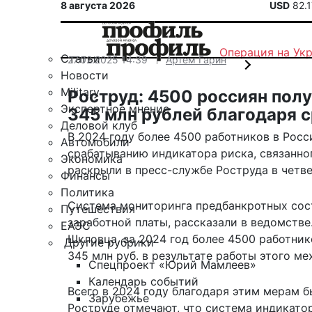
8 августа 2026
USD
82.
Операция на Ук
Статьи
27.02.2025 14:39
Артем Гарин
Новости
Military
Роструд: 4500 россиян пол
Экспертное мнение
345 млн рублей благодаря 
Деловой клуб
В 2024 году более 4500 работников в Рос
Автомобили
срабатыванию индикатора риска, связанн
Экономика
раскрыли в пресс-службе Роструда в четве
Финансы
Политика
Система мониторинга предбанкротных сост
Путешествия
заработной платы,
рассказали
в ведомстве
ЕАЭС
Шкловца, за 2024 год более 4500 работни
Другие рубрики
345 млн руб. в результате работы этого м
Спецпроект «Юрий Мамлеев»
Календарь событий
Всего в 2024 году благодаря этим мерам б
Зарубежье
Роструде отмечают, что система индикато