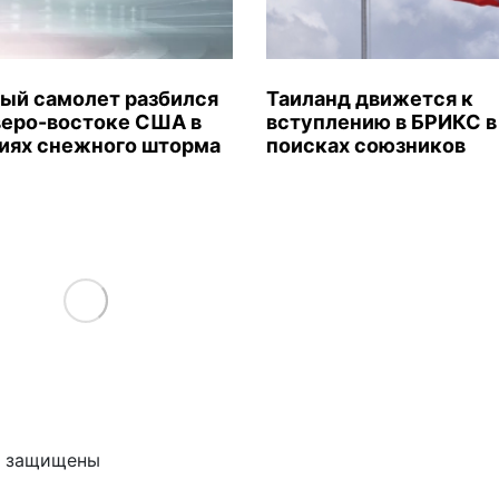
ый самолет разбился
Таиланд движется к
веро-востоке США в
вступлению в БРИКС в
иях снежного шторма
поисках союзников
Load More
ва защищены