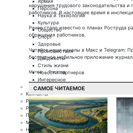
Армия
нарушения трудового законодательства и 
Персона
работников. В настоящее время в инспекци
Наука и Технологии
Культура
Ранее стало известно о планах Роструда р
Общество
обращения работников
.
Спорт
Здоровье
Читайте наши каналы в
Макс
и Telegram:
П
Происшествия
бесплатное мобильное
приложение журнала
Дайджесты
Стиль жизни
Метки:
Роструд
Новости партнеров
Интересное
САМОЕ ЧИТАЕМОЕ
Контакты
Редакция
Рекламная служба
Поиск по сайту
Мобильное приложение
Награды