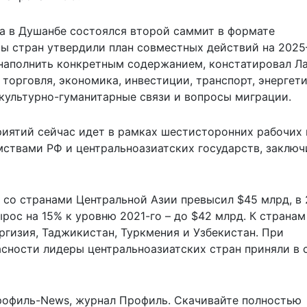
да в Душанбе состоялся второй саммит в формате
еры стран утвердили план совместных действий на 202
наполнить конкретным содержанием, констатировал Ла
 торговля, экономика, инвестиции, транспорт, энергети
 культурно-гуманитарные связи и вопросы миграции.
иятий сейчас идет в рамках шестисторонних рабочих 
ствами РФ и центральноазиатских государств, заключ
 со странами Центральной Азии превысил $45 млрд, в
ырос на 15% к уровню 2021-го – до $42 млрд. К странам
ргизия, Таджикистан, Туркмения и Узбекистан. При
асности лидеры центральноазиатских стран
приняли в 
рофиль-News
,
журнал Профиль
. Скачивайте полностью