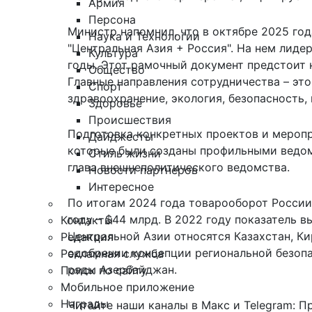
Армия
Персона
Министр напомнил, что в октябре 2025 го
Наука и Технологии
"Центральная Азия + Россия". На нем лид
Культура
годы. Этот рамочный документ предстоит 
Общество
Главные направления сотрудничества – это
Спорт
здравоохранение, экология, безопасность,
Здоровье
Происшествия
Подготовка конкретных проектов и меропр
Дайджесты
которые были созданы профильными ведом
Стиль жизни
глава внешнеполитического ведомства.
Новости партнеров
Интересное
По итогам 2024 года товарооборот России
году – $44 млрд. В 2022 году показатель в
Контакты
Центральной Азии относятся Казахстан, Ки
Редакция
одобрении концепции региональной безоп
Рекламная служба
ряды
Азербайджан.
Поиск по сайту
Мобильное приложение
Награды
Читайте наши каналы в
Макс
и Telegram:
П