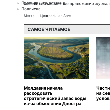
Правила цитирования
бесплатное мобильное
приложение журнала
Подписка
Метки:
Центральная Азия
САМОЕ ЧИТАЕМОЕ
Молдавия начала
Частн
расходовать
на се
стратегический запас воды
услов
из-за обмеления Днестра