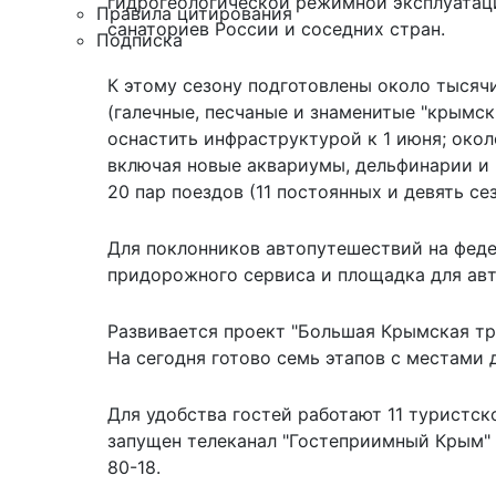
гидрогеологической режимной эксплуатаци
Правила цитирования
санаториев России и соседних стран.
Подписка
К этому сезону подготовлены около тысячи
(галечные, песчаные и знаменитые "крымс
оснастить инфраструктурой к 1 июня; окол
включая новые аквариумы, дельфинарии и 
20 пар поездов (11 постоянных и девять се
Для поклонников автопутешествий на феде
придорожного сервиса и площадка для ав
Развивается проект "Большая Крымская тр
На сегодня готово семь этапов с местами 
Для удобства гостей работают 11 туристс
запущен телеканал "Гостеприимный Крым" 
80-18.