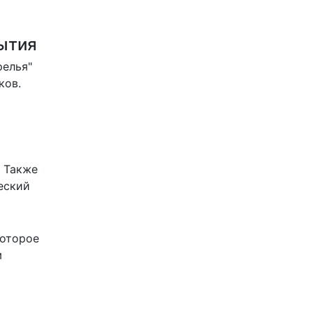
ытия
релья"
ков.
. Также
еский
которое
м