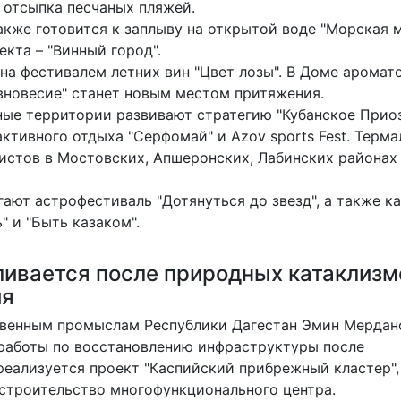
 отсыпка песчаных пляжей.
акже готовится к заплыву на открытой воде "Морская м
кта – "Винный город".
а фестивалем летних вин "Цвет лозы". В Доме аромат
авновесие" станет новым местом притяжения.
ные территории развивают стратегию "Кубанское Приоз
ктивного отдыха "Серфомай" и Azov sports Fest. Терм
истов в Мостовских, Апшеронских, Лабинских районах
ают астрофестиваль "Дотянуться до звезд", а также к
" и "Быть казаком".
ливается после природных катаклизм
ия
твенным промыслам Республики Дагестан Эмин Мердан
 работы по восстановлению инфраструктуры после
реализуется проект "Каспийский прибрежный кластер",
строительство многофункционального центра.