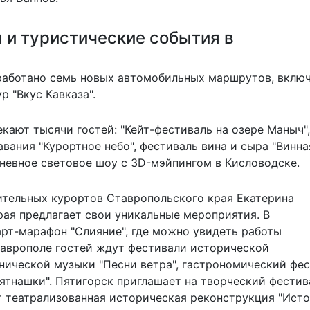
 и туристические события в
работано семь новых автомобильных маршрутов, вклю
р "Вкус Кавказа".
кают тысячи гостей: "Кейт-фестиваль на озере Маныч",
авания "Курортное небо", фестиваль вина и сыра "Винна
невное световое шоу с 3D-мэйпингом в Кисловодске.
ительных курортов Ставропольского края Екатерина
рая предлагает свои уникальные мероприятия. В
рт-марафон "Слияние", где можно увидеть работы
таврополе гостей ждут фестивали исторической
тнической музыки "Песни ветра", гастрономический фе
пятнашки". Пятигорск приглашает на творческий фестив
т театрализованная историческая реконструкция "Ист