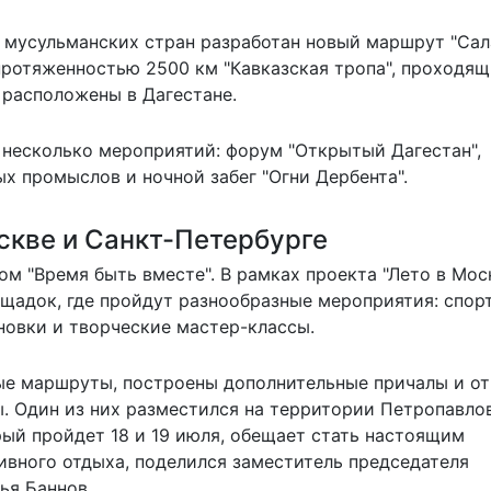
 мусульманских стран разработан новый маршрут "Сал
протяженностью 2500 км "Кавказская тропа", проходя
 расположены в Дагестане.
т несколько мероприятий: форум "Открытый Дагестан",
 промыслов и ночной забег "Огни Дербента".
скве и Санкт-Петербурге
ом "Время быть вместе". В рамках проекта "Лето в Мос
ощадок, где пройдут разнообразные мероприятия: спор
новки и творческие мастер-классы.
ые маршруты, построены дополнительные причалы и о
. Один из них разместился на территории Петропавло
рый пройдет 18 и 19 июля, обещает стать настоящим
ивного отдыха, поделился заместитель председателя
ья Баннов.