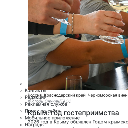
Армия
Персона
Наука и Технологии
Культура
Общество
Спорт
Здоровье
Происшествия
Дайджесты
Стиль жизни
Новости партнеров
Интересное
Контакты
Россия. Краснодарский край. Черноморская винна
Редакция
©Игорь Онучин/ТАСС
Рекламная служба
Поиск по сайту
Крым: год гостеприимства
Мобильное приложение
2026 год в Крыму объявлен Годом крымск
Награды