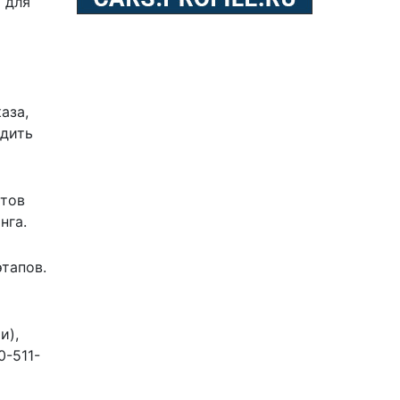
 для
аза,
одить
ктов
нга.
тапов.
и),
0-511-