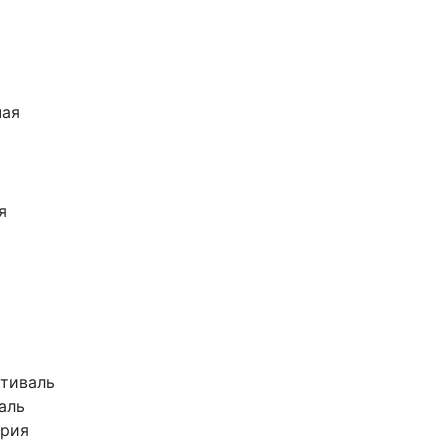
чая
я
стиваль
аль
ория