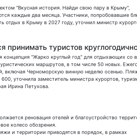
ектом "Вкусная история. Найди свою пару в Крыму",
ются каждые два месяца. Участники, попробовавшие бл
ь отдых в Крыму в 2027 году, уточнил министр курорт
ся принимать туристов круглогодичн
я концепция "Жарко круглый год" для отдыхающих со 
туристических маршрутов, в том числе 50 новых. Ежег
ий, включая Черноморскую винную неделю осенью. Пля
 600, уточнила заместитель министра курортов, туриз
ая Ирина Петухова.
должается реновация отелей и благоустройство террит
овое колесо обозрения.
ляжи и территории приводятся в порядок, в рамках