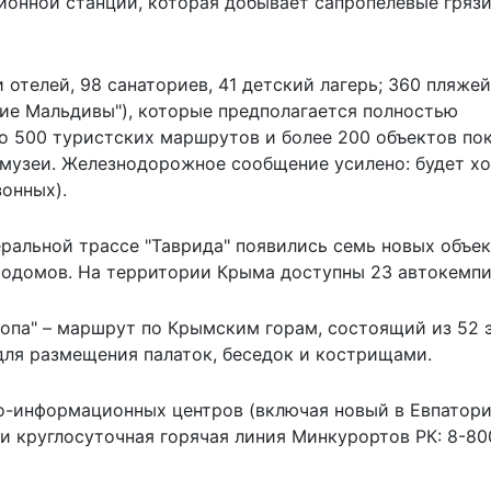
онной станции, которая добывает сапропелевые грязи
 отелей, 98 санаториев, 41 детский лагерь; 360 пляжей
кие Мальдивы"), которые предполагается полностью
о 500 туристских маршрутов и более 200 объектов пок
музеи. Железнодорожное сообщение усилено: будет х
зонных).
ральной трассе "Таврида" появились семь новых объе
тодомов. На территории Крыма доступны 23 автокемпи
опа" – маршрут по Крымским горам, состоящий из 52 э
для размещения палаток, беседок и кострищами.
ко-информационных центров (включая новый в Евпатори
и круглосуточная горячая линия Минкурортов РК: 8-80