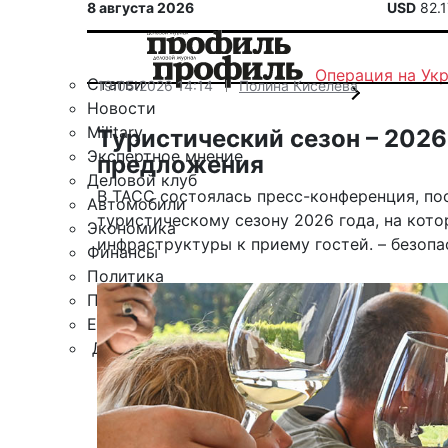
8 августа 2026
USD
82.
Операция на Ук
Статьи
19.05.2026 14:14
Полина Киселева
Новости
Military
Туристический сезон – 2026
Экспертное мнение
предложения
Деловой клуб
В ТАСС состоялась пресс-конференция, по
Автомобили
туристическому сезону 2026 года, на кото
Экономика
инфраструктуры к приему гостей. – безопа
Финансы
Политика
Путешествия
ЕАЭС
Другие рубрики
Спецпроект «Юрий Мамлеев»
Календарь событий
Зарубежье