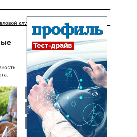
еловой клуб
ные
вность
та.