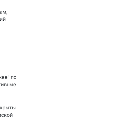
ам,
щий
кве" по
тивные
ткрыты
вской