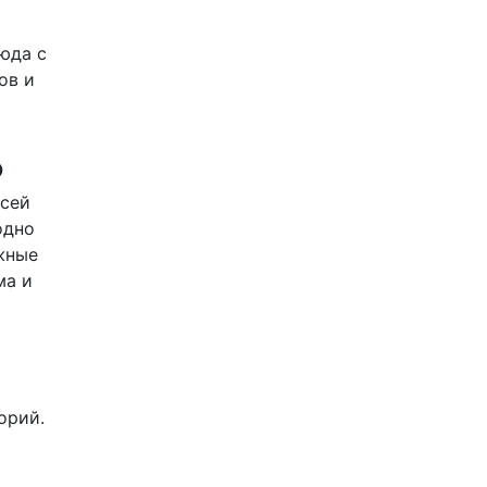
юда с
ов и
о
всей
одно
жные
ма и
орий.