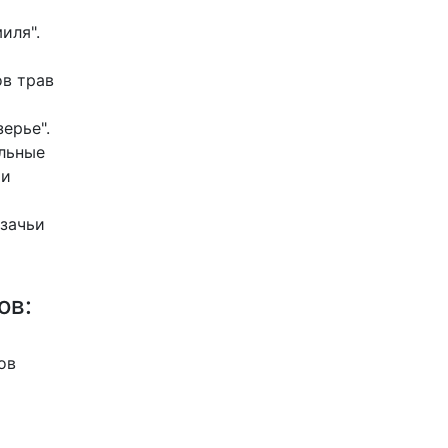
иля".
ов трав
ерье".
альные
 и
азачьи
ов:
ов