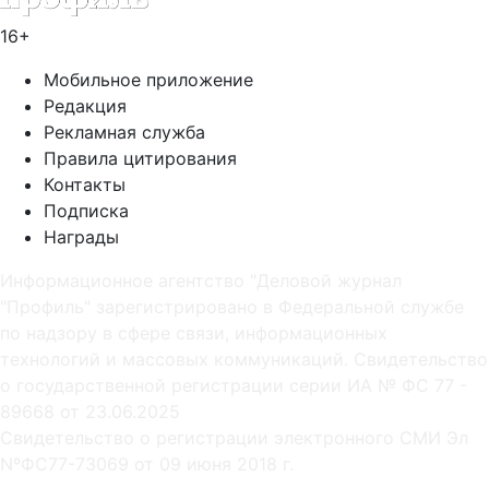
16+
Мобильное приложение
Редакция
Рекламная служба
Правила цитирования
Контакты
Подписка
Награды
Информационное агентство "Деловой журнал
"Профиль" зарегистрировано в Федеральной службе
по надзору в сфере связи, информационных
технологий и массовых коммуникаций. Свидетельство
о государственной регистрации серии ИА № ФС 77 -
89668 от 23.06.2025
Cвидетельство о регистрации электронного СМИ Эл
NºФС77-73069 от 09 июня 2018 г.