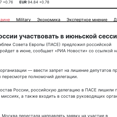
17
+0.76
EUR
94.84
+0.78
раине
Military
Экономика
Экспертное мнение
Д
ссии участвовать в июньской сесс
мблеи Совета Европы (ПАСЕ) предложил российской
пройдет в июне,
сообщает
«РИА Новости» со ссылкой н
организации — ввести запрет на лишение депутатов п
и пересмотре полномочий делегации.
 состав России, российскую делегацию в ПАСЕ лишили 
 миссиях, а также входить в состав руководящих орга
, Москва перестала направлять заявку на участие в