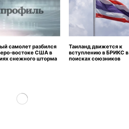
ый самолет разбился
Таиланд движется к
веро-востоке США в
вступлению в БРИКС в
иях снежного шторма
поисках союзников
Load More