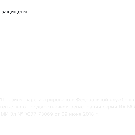
ва защищены
"Профиль" зарегистрировано в Федеральной службе по
ельство о государственной регистрации серии ИА № Ф
МИ Эл NºФС77-73069 от 09 июня 2018 г.