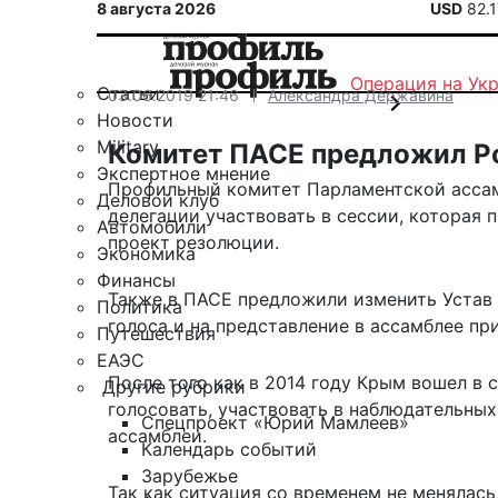
8 августа 2026
USD
82.
Операция на Ук
Статьи
03.06.2019 21:46
Александра Державина
Новости
Military
Комитет ПАСЕ предложил Ро
Экспертное мнение
Профильный комитет Парламентской асса
Деловой клуб
делегации участвовать в сессии, которая 
Автомобили
проект резолюции.
Экономика
Финансы
Также в ПАСЕ предложили изменить Устав 
Политика
голоса и на представление в ассамблее пр
Путешествия
ЕАЭС
После того как в 2014 году Крым вошел в
Другие рубрики
голосовать, участвовать в наблюдательных
Спецпроект «Юрий Мамлеев»
ассамблеи.
Календарь событий
Зарубежье
Так как ситуация со временем не менялась