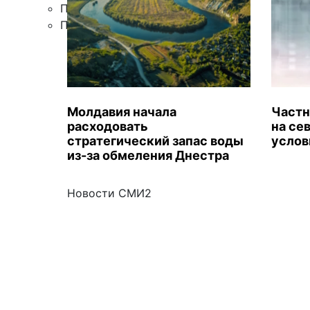
Правила цитирования
Подписка
Молдавия начала
Частн
расходовать
на се
стратегический запас воды
услов
из-за обмеления Днестра
Новости СМИ2