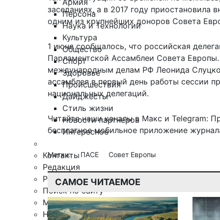
Армия
заседаниях, а в 2017 году приостановила в
Персона
одним из крупнейших доноров Совета Евр
Наука и Технологии
Культура
1 июня сообщалось, что российская делег
Общество
Парламентской Ассамблеи Совета Европы.
Спорт
международным делам РФ Леонида Слуцкого
Здоровье
ассамблея в первый день работы сессии п
Происшествия
национальных делегаций.
Дайджесты
Стиль жизни
Читайте наши каналы в
Макс
и Telegram:
П
Новости партнеров
бесплатное мобильное
приложение журнала
Интересное
Контакты
Метки:
ПАСЕ
Совет Европы
Редакция
Рекламная служба
САМОЕ ЧИТАЕМОЕ
Поиск по сайту
Мобильное приложение
Награды