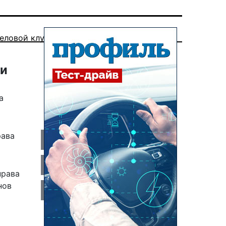
еловой клуб
ии
а
рава
права
нов