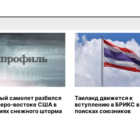
ый самолет разбился
Таиланд движется к
веро-востоке США в
вступлению в БРИКС в
иях снежного шторма
поисках союзников