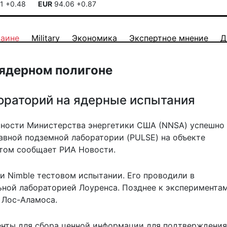
41
+0.48
EUR
94.06
+0.87
раине
Military
Экономика
Экспертное мнение
Д
ядерном полигоне
ораторий на ядерные испытания
сности Министерства энергетики США (NNSA) успешно
авной подземной лаборатории (PULSE) на объекте
этом сообщает РИА Новости.
ии Nimble
тестовом испытании
. Его проводили в
ьной лабораторией Лоуренса. Позднее к эксперимента
 Лос-Аламоса.
нты для сбора ценной информации для подтверждения