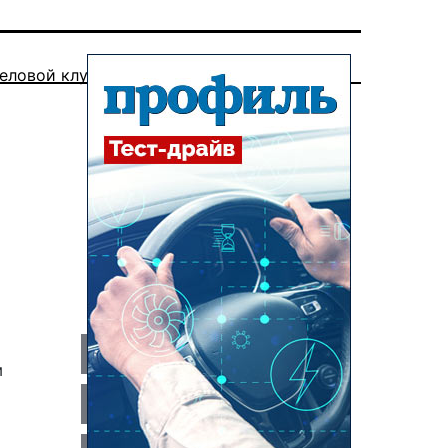
еловой клуб
м