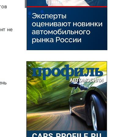
тов
нт не
ень