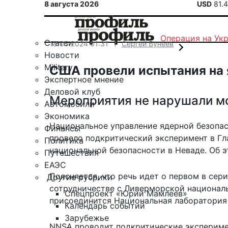
8 августа 2026
USD
81.
Операция на Ук
Статьи
18.05.2024 01:31
Сергей Бунеев
Новости
Military
США провели испытания на 
Экспертное мнение
Деловой клуб
Мероприятия не нарушали м
Автомобили
Экономика
Национальное управление ядерной безопа
Финансы
провело подкритический эксперимент в Гл
Политика
национальной безопасности в Неваде. Об 
Путешествия
ЕАЭС
Поясняется, что речь идет о первом в сер
Другие рубрики
сотрудничестве с Ливерморской национал
Спецпроект «Юрий Мамлеев»
присоединится Национальная лаборатория
Календарь событий
Зарубежье
NNSA проводит подкритические экспериме