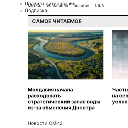
Правила цитирования
Метки:
испытания
полигон
США
Подписка
САМОЕ ЧИТАЕМОЕ
Молдавия начала
Частн
расходовать
на се
стратегический запас воды
услов
из-за обмеления Днестра
Новости СМИ2