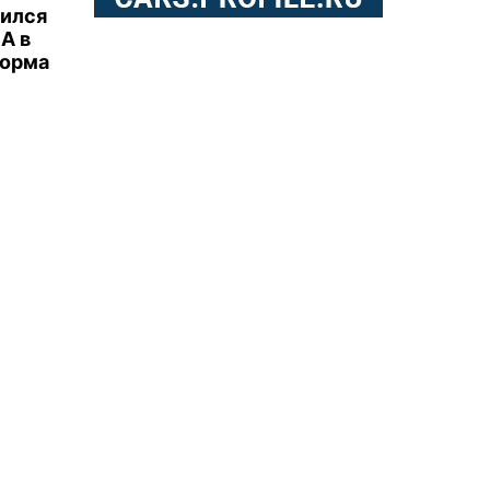
бился
А в
торма