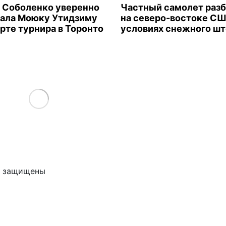
 Соболенко уверенно
Частный самолет раз
ала Моюку Утидзиму
на северо-востоке СШ
арте турнира в Торонто
условиях снежного ш
Load More
ва защищены