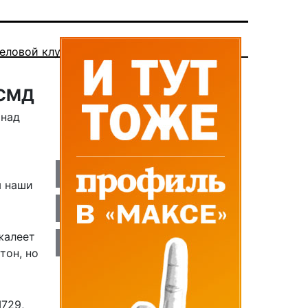
еловой клуб
РСМД
 над
ы наши
жалеет
тон, но
М729
,