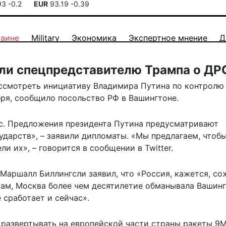
93
-0.2
EUR
93.19
-0.39
раине
Military
Экономика
Экспертное мнение
Д
или спецпредставителю Трампа о Д
ссмотреть инициативу Владимира Путина по контролю
бря, сообщило посольство РФ в Вашингтоне.
ис. Предложения президента Путина предусматривают
ударств», – заявили дипломаты. «Мы предлагаем, чтоб
ли их», – говорится в сообщении в
Twitter
.
Маршалл Биллингсли заявил, что «Россия, кажется, со
вам, Москва более чем десятилетие обманывала Вашинг
е сработает и сейчас».
 развертывать на европейской части страны ракеты 9