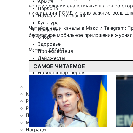
Армия
но при условии аналогичных шагов со стор
Персона
ликвидации РСМД играло важную роль для 
Наука и Технологии
Культура
Читайте наши каналы в
Макс
и Telegram:
П
Общество
бесплатное мобильное
приложение журнала
Спорт
Здоровье
Метки:
ДРСМД
Происшествия
Дайджесты
Стиль жизни
САМОЕ ЧИТАЕМОЕ
Новости партнеров
Интересное
Контакты
Редакция
Рекламная служба
Поиск по сайту
Мобильное приложение
Награды