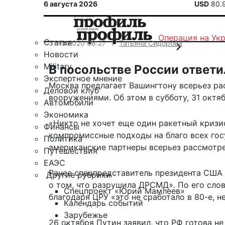
6 августа 2026
USD
80.
Операция на Ук
Статьи
31.10.2020 08:27
Татьяна Сидорова
Новости
Military
В посольстве России ответ
Экспертное мнение
Москва предлагает Вашингтону всерьез ра
Деловой клуб
вооружениями. Об этом в субботу, 31 октя
Автомобили
Экономика
«Никто не хочет еще один ракетный криз
Финансы
компромиссные подходы на благо всех гос
Политика
американские партнеры всерьез рассмотре
Путешествия
ЕАЭС
Ранее спецпредставитель президента США 
Другие рубрики
о том, что разрушила ДРСМД». По его сло
Спецпроект «Юрий Мамлеев»
благодаря ЦРУ «это не сработало в 80-е, н
Календарь событий
Зарубежье
26 октября Путин заявил, что
РФ готова не