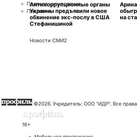
Правила цитирования
Антикоррупционные органы
Арина
Украины предъявили новое
обыгр
Подписка
обвинение экс-послу в США
на ст
Стефанишиной
Новости СМИ2
©2026. Учредитель: ООО "ИДР". Все пра
16+
Мобильное приложение