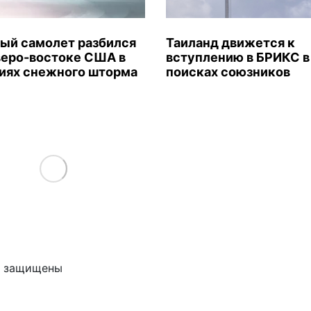
ый самолет разбился
Таиланд движется к
веро-востоке США в
вступлению в БРИКС в
иях снежного шторма
поисках союзников
Load More
ва защищены