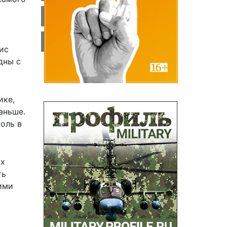
ис
дны с
ике,
аньше.
оль в
ых
ть
ими