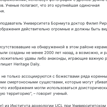
в. Ученые полагают, что это крупнейшая одиночная
ня.
еподаватель Университета Борнмута доктор Филип Рир
и изображения действительно огромные и должны быть ви
рисутствовавшие на обнаруженной в этом районе керам
были созданы не менее 2000 лет назад, а возможно, и р
оложительно удавы либо анаконды, играющие важную р
ишет Heritage Daily.
 не только ассоциируются с божествами ряда коренн
ными смертоносными существами, которые могут убива
 что изображения могли использоваться доисторическ
ую территорию", – говорит ученый.
ver) из Института археологии UCL при Университетском