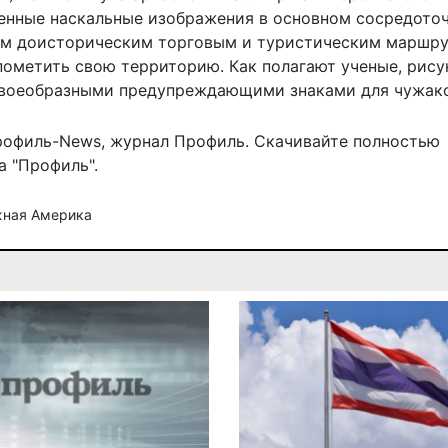
енные наскальные изображения в основном сосредото
ым доисторическим торговым и туристическим маршру
пометить свою территорию. Как полагают ученые, рису
своеобразными предупреждающими знаками для чужако
рофиль-News
,
журнал Профиль
. Скачивайте полностью
 "Профиль".
ная Америка