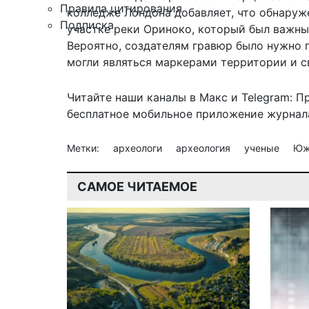
Правила цитирования
колледже Лондона добавляет, что обнаруж
Подписка
участке реки Ориноко, который был важн
Вероятно, создателям гравюр было нужно 
могли являться маркерами территории и 
Читайте наши каналы в
Макс
и Telegram:
П
бесплатное мобильное
приложение журнала
Метки:
археологи
археология
ученые
Юж
САМОЕ ЧИТАЕМОЕ