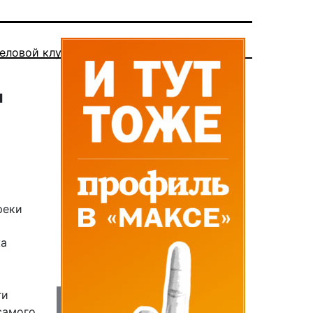
еловой клуб
и
реки
жа
ги
самого