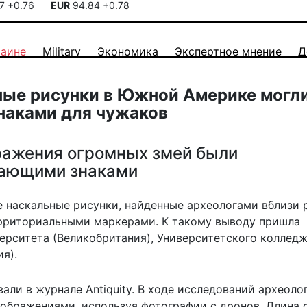
17
+0.76
EUR
94.84
+0.78
раине
Military
Экономика
Экспертное мнение
Д
ьные рисунки в Южной Америке могл
аками для чужаков
ражения огромных змей были
ающими знаками
е наскальные рисунки, найденные археологами вблизи 
рриториальными маркерами. К такому выводу пришла
ерситета (Великобритания), Университетского коллед
я).
али в журнале Antiquity. В ходе исследований археоло
зображениями, используя фотографии с дронов. Длина 