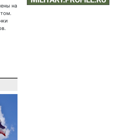
чены на
том.
нки
в.