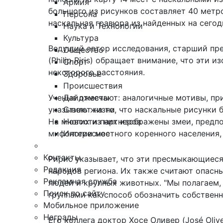
Армия
большого из рисунков составляет 40 метро
Персона
наскальная гравюра из найденных на сегод
Наука и Технологии
Культура
Ведущий автор исследования, старший пр
Общество
(Philip Riris) обращает внимание, что эт
Спорт
некоторого расстояния.
Здоровье
Происшествия
Дайджесты
Ученые отмечают:
аналогичные мотивы
, п
Стиль жизни
указывают на то, что наскальные рисунки 
Новости партнеров
На многих из них изображены змеи, предп
Интересное
мифологии местного коренного населения, п
Контакты
Ририс указывает, что эти пресмыкающиеся
Редакция
народов региона. Их также считают опас
Рекламная служба
людей и крупных животных. "Мы полагаем,
Поиск по сайту
группами как способ обозначить собственн
Мобильное приложение
Награды
Его коллега доктор Хосе Оливер (José Oli