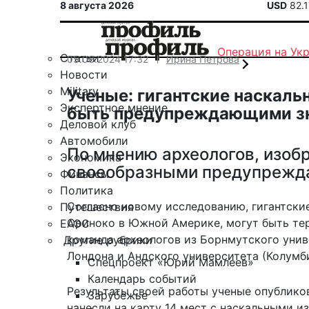
8 августа 2026
USD
82.
Операция на Ук
Статьи
05.06.2024 17:32
Ирина Петрова
Новости
Military
Ученые: гигантские наскал
Экспертное мнение
быть предупреждающими зн
Деловой клуб
Автомобили
По мнению археологов, изоб
Экономика
своеобразными предупрежд
Финансы
Политика
Согласно новому исследованию, гигантски
Путешествия
Ориноко в Южной Америке, могут быть те
ЕАЭС
команда археологов из Борнмутского унив
Другие рубрики
Лондона и Андского университета (Колумби
Спецпроект «Юрий Мамлеев»
Календарь событий
Результаты своей работы
ученые опубликов
Зарубежье
нанесли на карту 14 мест с наскальными и