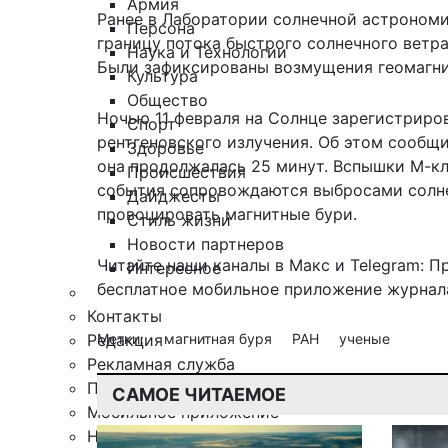
Армия
Ранее в Лаборатории солнечной астрономии
Персона
границу потока быстрого солнечного ветра
Наука и Технологии
Были зафиксированы
возмущения геомагни
Культура
Общество
Ночью 11 февраля на Солнце
зарегистриро
Спорт
рентгеновского излучения. Об этом сообщ
Здоровье
она продолжалась 25 минут. Вспышки М-кла
Происшествия
события сопровождаются выбросами солнеч
Дайджесты
провоцировать магнитные бури.
Стиль жизни
Новости партнеров
Читайте наши каналы в
Макс
и Telegram:
П
Интересное
бесплатное мобильное
приложение журнала
Контакты
Редакция
Метки:
магнитная буря
РАН
ученые
Рекламная служба
Поиск по сайту
САМОЕ ЧИТАЕМОЕ
Мобильное приложение
Награды