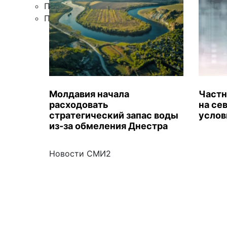
Правила цитирования
Подписка
Молдавия начала
Частн
расходовать
на се
стратегический запас воды
услов
из-за обмеления Днестра
Новости СМИ2