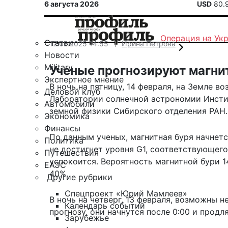
6 августа 2026
USD
80.
Операция на Ук
Статьи
12.02.2025 14:55
Ирина Петрова
Новости
Military
Ученые прогнозируют магнит
Экспертное мнение
В ночь на пятницу, 14 февраля, на Земле в
Деловой клуб
Лаборатории солнечной астрономии Инсти
Автомобили
земной физики Сибирского отделения РАН.
Экономика
Финансы
По данным ученых, магнитная буря начнетс
Политика
не достигнет уровня G1, соответствующего
Путешествия
успокоится. Вероятность магнитной бури 
ЕАЭС
40%.
Другие рубрики
Спецпроект «Юрий Мамлеев»
В ночь на четверг, 13 февраля, возможны 
Календарь событий
прогнозу, они начнутся после 0:00 и продля
Зарубежье