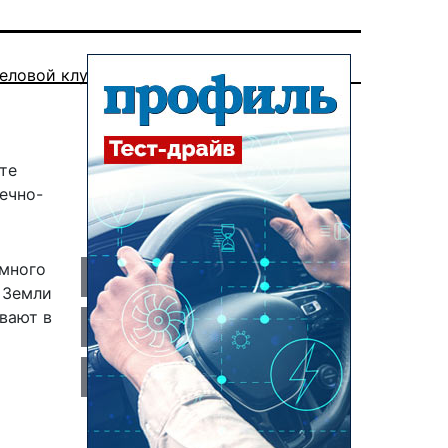
еловой клуб
те
ечно-
емного
 Земли
вают в