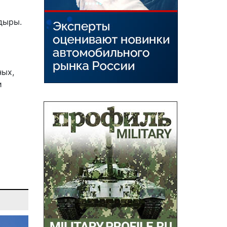
дыры.
ных,
и