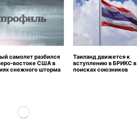
ый самолет разбился
Таиланд движется к
веро-востоке США в
вступлению в БРИКС в
иях снежного шторма
поисках союзников
Load More