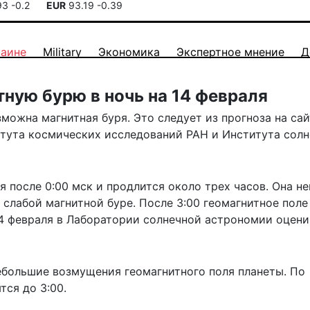
93
-0.2
EUR
93.19
-0.39
раине
Military
Экономика
Экспертное мнение
Д
ную бурю в ночь на 14 февраля
озможна магнитная буря. Это следует из прогноза на
сай
тута космических исследований РАН и Института солн
я после 0:00 мск и продлится около трех часов. Она н
 слабой магнитной буре. После 3:00 геомагнитное поле
14 февраля в Лаборатории солнечной астрономии оцени
небольшие возмущения геомагнитного поля планеты. По
тся до 3:00.