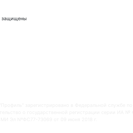
ва защищены
"Профиль" зарегистрировано в Федеральной службе по
ельство о государственной регистрации серии ИА № Ф
МИ Эл NºФС77-73069 от 09 июня 2018 г.