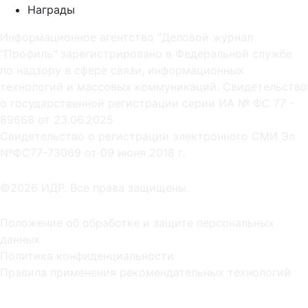
Награды
Информационное агентство "Деловой журнал
"Профиль" зарегистрировано в Федеральной службе
по надзору в сфере связи, информационных
технологий и массовых коммуникаций. Свидетельство
о государственной регистрации серии ИА № ФС 77 -
89668 от 23.06.2025
Cвидетельство о регистрации электронного СМИ Эл
NºФС77-73069 от 09 июня 2018 г.
©2026 ИДР. Все права защищены.
Положение об обработке и защите персональных
данных
Политика конфиденциальности
Правила применения рекомендательных технологий