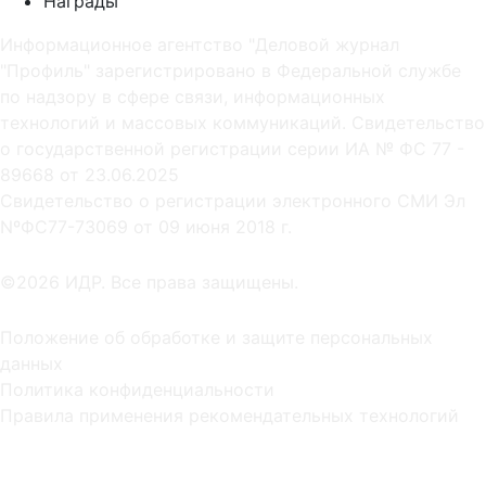
Награды
Информационное агентство "Деловой журнал
"Профиль" зарегистрировано в Федеральной службе
по надзору в сфере связи, информационных
технологий и массовых коммуникаций. Свидетельство
о государственной регистрации серии ИА № ФС 77 -
89668 от 23.06.2025
Cвидетельство о регистрации электронного СМИ Эл
NºФС77-73069 от 09 июня 2018 г.
©2026 ИДР. Все права защищены.
Положение об обработке и защите персональных
данных
Политика конфиденциальности
Правила применения рекомендательных технологий