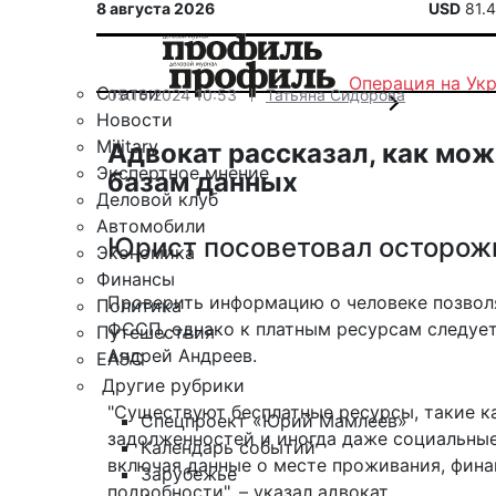
8 августа 2026
USD
81.
Операция на Ук
Статьи
05.10.2024 10:53
Татьяна Сидорова
Новости
Military
Адвокат рассказал, как мо
Экспертное мнение
базам данных
Деловой клуб
Автомобили
Юрист посоветовал осторож
Экономика
Финансы
Проверить информацию о человеке позволя
Политика
ФССП, однако к платным ресурсам следует
Путешествия
Андрей Андреев.
ЕАЭС
Другие рубрики
"Существуют бесплатные ресурсы, такие к
Спецпроект «Юрий Мамлеев»
задолженностей и иногда даже социальные
Календарь событий
включая данные о месте проживания, фина
Зарубежье
подробности", –
указал адвокат
.