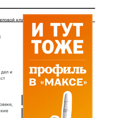
еловой клуб
м
 дел и
ист
овеке,
ские