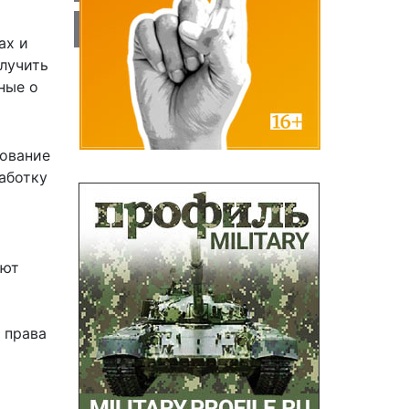
ах и
лучить
ные о
зование
аботку
ают
 права