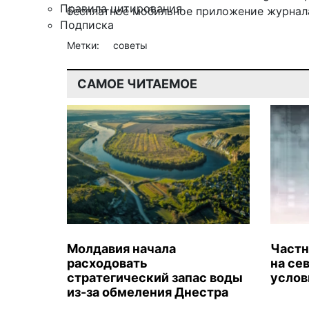
Правила цитирования
бесплатное мобильное
приложение журнала
Подписка
Метки:
советы
САМОЕ ЧИТАЕМОЕ
Молдавия начала
Частн
расходовать
на се
стратегический запас воды
услов
из-за обмеления Днестра