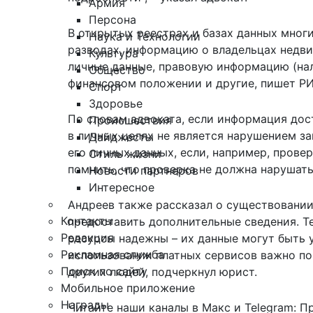
Армия
Персона
В открытых реестрах и базах данных многи
Наука и Технологии
разводах, информацию о владельцах недви
Культура
личные данные, правовую информацию (нал
Общество
финансовом положении и другие, пишет Р
Спорт
Здоровье
По словам адвоката, если информация дост
Происшествия
в личных целях не является нарушением за
Дайджесты
его личных данных, если, например, прове
Стиль жизни
помнить, что проверка не должна нарушать
Новости партнеров
Интересное
Андреев также рассказал о существовании
Контакты
предоставить дополнительные сведения. Те
Редакция
ресурсы надежны – их данные могут быть
Рекламная служба
использовании платных сервисов важно пон
Поиск по сайту
других людей, подчеркнул юрист.
Мобильное приложение
Награды
Читайте наши каналы в
Макс
и Telegram:
П