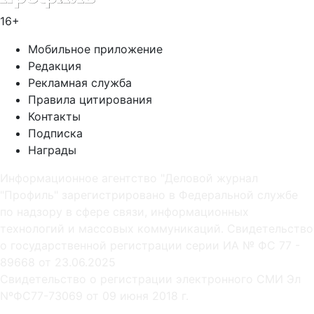
16+
Мобильное приложение
Редакция
Рекламная служба
Правила цитирования
Контакты
Подписка
Награды
Информационное агентство "Деловой журнал
"Профиль" зарегистрировано в Федеральной службе
по надзору в сфере связи, информационных
технологий и массовых коммуникаций. Свидетельство
о государственной регистрации серии ИА № ФС 77 -
89668 от 23.06.2025
Cвидетельство о регистрации электронного СМИ Эл
NºФС77-73069 от 09 июня 2018 г.