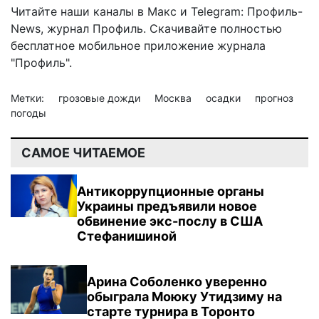
Читайте наши каналы в
Макс
и Telegram:
Профиль-
News
,
журнал Профиль
. Скачивайте полностью
бесплатное мобильное
приложение журнала
"Профиль".
Метки:
грозовые дожди
Москва
осадки
прогноз
погоды
САМОЕ ЧИТАЕМОЕ
Антикоррупционные органы
Украины предъявили новое
обвинение экс-послу в США
Стефанишиной
Арина Соболенко уверенно
обыграла Моюку Утидзиму на
старте турнира в Торонто