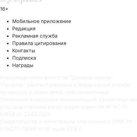
16+
Мобильное приложение
Редакция
Рекламная служба
Правила цитирования
Контакты
Подписка
Награды
Информационное агентство "Деловой журнал
"Профиль" зарегистрировано в Федеральной службе
по надзору в сфере связи, информационных
технологий и массовых коммуникаций. Свидетельство
о государственной регистрации серии ИА № ФС 77 -
89668 от 23.06.2025
Cвидетельство о регистрации электронного СМИ Эл
NºФС77-73069 от 09 июня 2018 г.