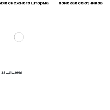
иях снежного шторма
поисках союзников
Load More
ва защищены