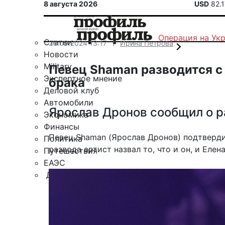
8 августа 2026
USD
82.
Операция на Ук
Статьи
26.09.2024 13:17
Ирина Петрова
Новости
Military
Певец Shaman разводится с
Экспертное мнение
брака
Деловой клуб
Автомобили
Ярослав Дронов сообщил о р
Экономика
Финансы
Певец Shaman (Ярослав Дронов) подтверди
Политика
развода артист назвал то, что и он, и Елен
Путешествия
ЕАЭС
Другие рубрики
Спецпроект «Юрий Мамлеев»
Календарь событий
Зарубежье