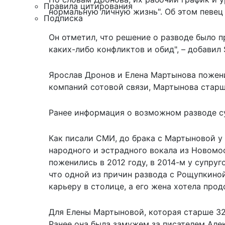
Правила цитирования
нормальную личную жизнь". Об этом певец с
Подписка
Он отметил, что
решение о разводе
было пр
каких-либо конфликтов и обид", – добавил
Ярослав Дронов и Елена Мартынова пожени
компаний сотовой связи, Мартынова старше
Ранее информация о возможном разводе су
Как писали СМИ, до брака с Мартыновой у
народного и эстрадного вокала из Новомо
поженились в 2012 году, в 2014-м у супру
что одной из
причин развода
с Рощупкиной
карьеру в столице, а его жена хотела про
Для Елены Мартыновой, которая старше 32-
Ранее она была замужем за писателем Але