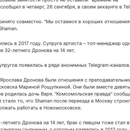
ообщил в четверг, 26 сентября, в своем аккаунте в Tel
инято совместно. "Мы остаемся в хороших отношениях
 Shaman.
лись в 2017 году. Супруга артиста – топ-менеджер од
 32-летнего Дронова на 14 лет.
пругов появилась в ряде анонимных Telegram-каналов
 Ярослава Дронова были отношения с преподавательни
сковска Мариной Рощупкиной. Они были вместе девять 
гов родилась дочь Варя. "Комсомольская правда" сообщ
 стало то, что Shaman после переезда в Москву строи
должать работать в Новомосковске.
летнего Дронова на 14 лет, брак с певцом тоже стал 
ксандром Цыпкиным, с которым развелась в 2017 году.