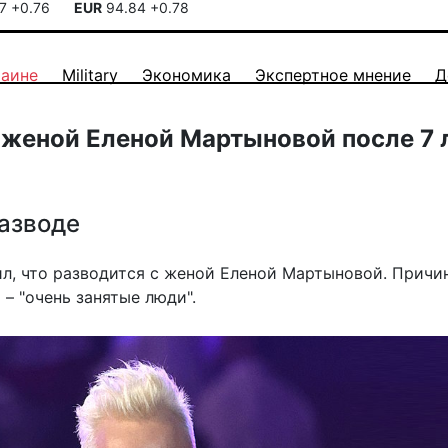
17
+0.76
EUR
94.84
+0.78
раине
Military
Экономика
Экспертное мнение
Д
 женой Еленой Мартыновой после 7 
азводе
л, что разводится с женой Еленой Мартыновой. Причи
а – "очень занятые люди".