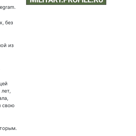
egram.
, без
ной из
.
цей
лет,
ала,
л свою
вторым.