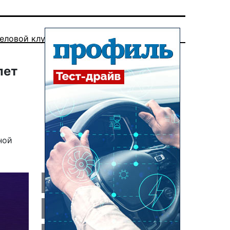
еловой клуб
лет
ной