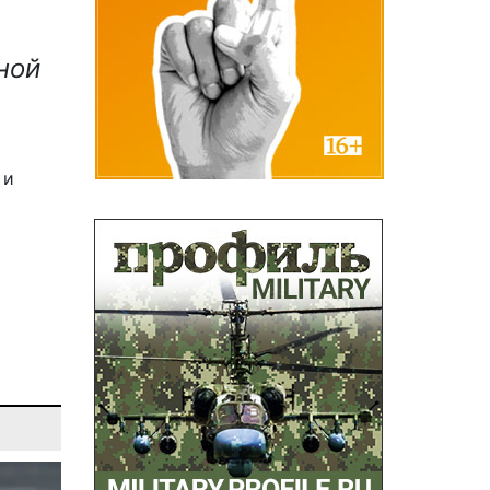
ной
 и