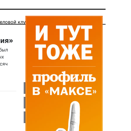
еловой клуб
ния»
 был
ых
сяч