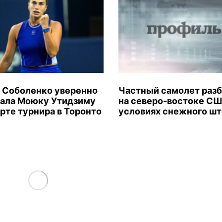
 Соболенко уверенно
Частный самолет раз
ала Моюку Утидзиму
на северо-востоке СШ
арте турнира в Торонто
условиях снежного ш
Load More