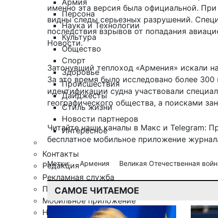
Армия
именно эта версия была официальной. При
Персона
видны следы серьезных разрушений. Специ
Наука и Технологии
последствия взрывов от попадания авиаци
Культура
Новости
.
Общество
Спорт
Затонувший теплоход «Армения» искали на
Здоровье
За это время было исследовано более 300
Происшествия
идентификации судна участвовали специа
Дайджесты
географического общества, а поисками за
Стиль жизни
Новости партнеров
Читайте наши каналы в
Макс
и Telegram:
П
Интересное
бесплатное мобильное
приложение журнала
Контакты
Метки:
Армения
Великая Отечественная вой
Редакция
Рекламная служба
Поиск по сайту
САМОЕ ЧИТАЕМОЕ
Мобильное приложение
Награды