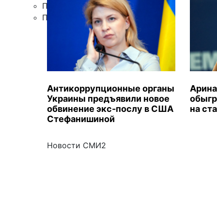
Правила цитирования
Подписка
Антикоррупционные органы
Арина
Украины предъявили новое
обыгр
обвинение экс-послу в США
на ст
Стефанишиной
Новости СМИ2