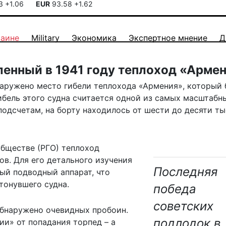
13
+1.06
EUR
93.58
+1.62
раине
Military
Экономика
Экспертное мнение
Д
ленный в 1941 году теплоход «Арме
аружено место гибели теплохода «Армения», который
Гибель этого судна считается одной из самых масштабн
подсчетам, на борту находилось от шести до десяти ты
бществе (РГО) теплоход
ов. Для его детального изучения
Последняя
ый подводный аппарат, что
тонувшего судна.
победа
советских
 обнаружено очевидных пробоин.
подлодок в
ии» от попадания торпед – а