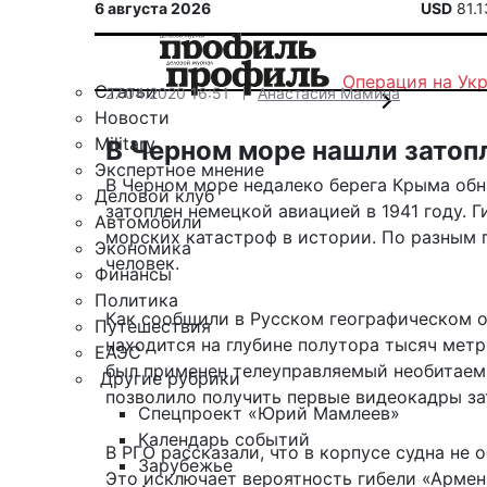
6 августа 2026
USD
81.
Операция на Ук
Статьи
27.04.2020 16:51
Анастасия Мамина
Новости
Military
В Черном море нашли затоп
Экспертное мнение
В Черном море недалеко берега Крыма обн
Деловой клуб
затоплен немецкой авиацией в 1941 году. 
Автомобили
морских катастроф в истории. По разным 
Экономика
человек.
Финансы
Политика
Как сообщили в Русском географическом о
Путешествия
находится на глубине полутора тысяч метр
ЕАЭС
был применен телеуправляемый необитаем
Другие рубрики
позволило получить первые видеокадры за
Спецпроект «Юрий Мамлеев»
Календарь событий
В РГО рассказали, что в корпусе судна не
Зарубежье
Это исключает вероятность гибели «Армен