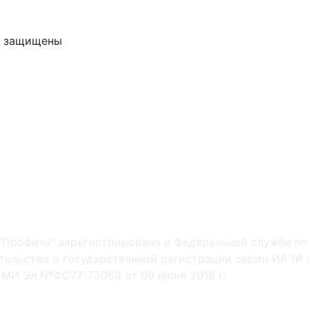
ва защищены
"Профиль" зарегистрировано в Федеральной службе по
ельство о государственной регистрации серии ИА № Ф
МИ Эл NºФС77-73069 от 09 июня 2018 г.