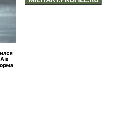
бился
А в
торма