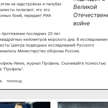
 этом на надстройках и палубах
Великой
алисты полагают, что это
Отечествен
онных бомб, передает
РИА
войне
 протяжении последних 20 лет.
 квадратных километров морского дна. В исследовании
листы Центра подводных исследований Русского
нималось Министерство обороны России.
рофиль-News
,
журнал Профиль
. Скачивайте полностью
 "Профиль".
на
теплоход