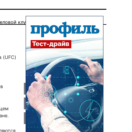
еловой клуб
а (UFC)
 в
ьцем
ане.
ляются