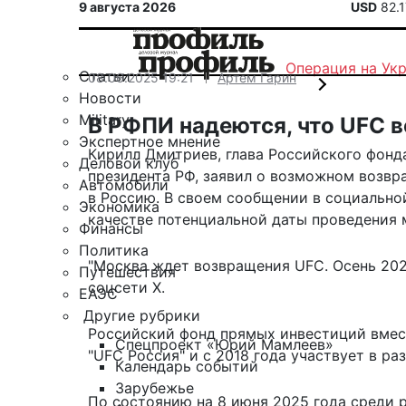
9 августа 2026
USD
82.
Операция на Ук
Статьи
08.06.2025 19:21
Артем Гарин
Новости
Military
В РФПИ надеются, что UFC 
Экспертное мнение
Кирилл Дмитриев, глава Российского фонд
Деловой клуб
президента РФ, заявил о возможном возвр
Автомобили
в Россию. В своем сообщении в социально
Экономика
качестве потенциальной даты проведения 
Финансы
Политика
"Москва ждет возвращения UFC. Осень 202
Путешествия
соцсети Х.
ЕАЭС
Другие рубрики
Российский фонд прямых инвестиций вмес
Спецпроект «Юрий Мамлеев»
"UFC Россия" и с 2018 года участвует в р
Календарь событий
Зарубежье
По состоянию на 8 июня 2025 года среди