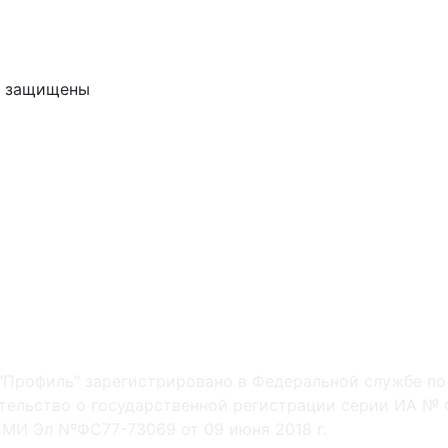
ва защищены
"Профиль" зарегистрировано в Федеральной службе по
ельство о государственной регистрации серии ИА № Ф
МИ Эл NºФС77-73069 от 09 июня 2018 г.