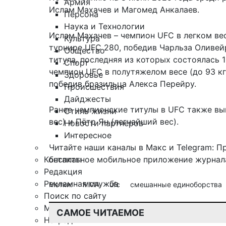
Армия
Ислам Махачев и Магомед Анкалаев.
Персона
Наука и Технологии
Ислам Махачев – чемпион UFC в легком весе
Культура
турнире UFC 280, победив Чарльза Оливей
Общество
титула, последняя из которых состоялась 1
Спорт
чемпион UFC в полутяжелом весе (до 93 кг)
Здоровье
победив бразильца Алекса Перейру.
Происшествия
Дайджесты
Ранее чемпионские титулы в UFC также в
Стиль жизни
вес) и Пётр Ян (легчайший вес).
Новости партнеров
Интересное
Читайте наши каналы в
Макс
и Telegram:
П
Контакты
бесплатное мобильное
приложение журнала
Редакция
Рекламная служба
Метки:
MMA
ufc
смешанные единоборства
Поиск по сайту
Мобильное приложение
САМОЕ ЧИТАЕМОЕ
Награды