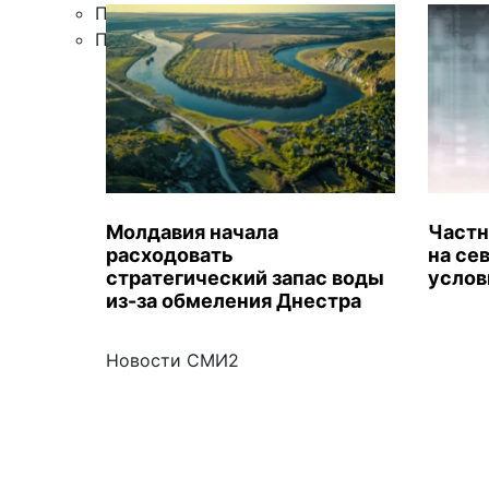
Правила цитирования
Подписка
Молдавия начала
Частн
расходовать
на се
стратегический запас воды
услов
из-за обмеления Днестра
Новости СМИ2