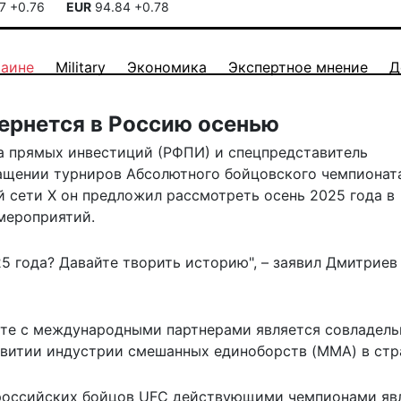
17
+0.76
EUR
94.84
+0.78
раине
Military
Экономика
Экспертное мнение
Д
вернется в Россию осенью
а прямых инвестиций (РФПИ) и спецпредставитель
ащении турниров Абсолютного бойцовского чемпионат
й сети X он предложил рассмотреть осень 2025 года в
мероприятий.
5 года? Давайте творить историю", – заявил Дмитриев
те с международными партнерами является совладел
азвитии индустрии смешанных единоборств (MMA) в стр
 российских бойцов
UFC
действующими чемпионами яв