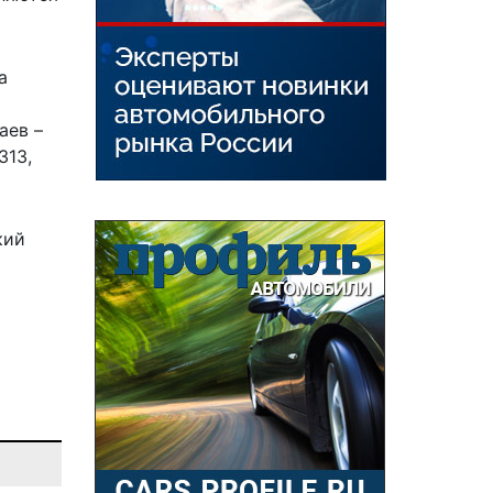
а
ы
аев –
313,
кий