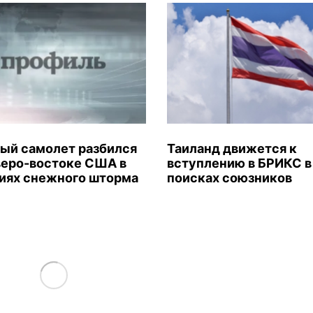
ый самолет разбился
Таиланд движется к
веро-востоке США в
вступлению в БРИКС в
иях снежного шторма
поисках союзников
Load More