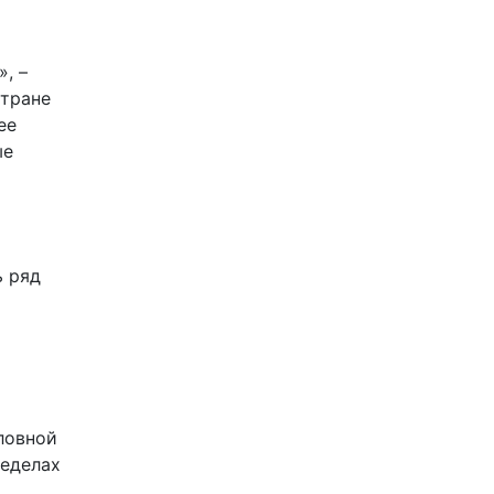
», –
стране
ее
ые
ь ряд
оловной
ределах