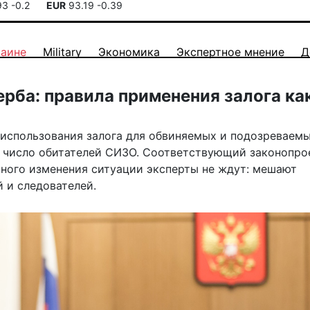
93
-0.2
EUR
93.19
-0.39
раине
Military
Экономика
Экспертное мнение
Д
рба: правила применения залога ка
использования залога для обвиняемых и подозреваемы
ь число обитателей СИЗО. Соответствующий законопро
ьного изменения ситуации эксперты не ждут: мешают
 и следователей.