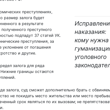
омических преступлениях,
то размер залога будет
Исправлени
иненного в результате
х полученного преступного
наказания:
ностью подпадут 37 статей УК.
кому нужна
нические преступления, за
е уклонение от погашения
гуманизаци
ротство и другие.
уголовного
законодате
редел залога для ряда
. Нижние границы остаются
плений.
иде залога, суд сможет дополнительно брать с обвиняе
ство не покидать место жительства или место пребыв
наченный срок являться по их вызовам; не препятствова
и.