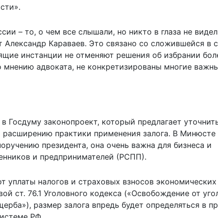
сти».
сии – то, о чем все слышали, но никто в глаза не видел
т Александр Караваев. Это связано со сложившейся в 
оящие инстанции не отменяют решения об избрании бол
по мнению адвоката, не конкретизированы многие важн
 в Госдуму законопроект, который предлагает уточнит
ь расширению практики применения залога. В Минюсте
поручению президента, она очень важна для бизнеса и
нников и предпринимателей (
РСПП
).
от уплаты налогов и страховых взносов экономических
вой ст. 76.1 Уголовного кодекса («Освобождение от уг
ерба»), размер залога впредь будет определяться в п
истеме РФ.