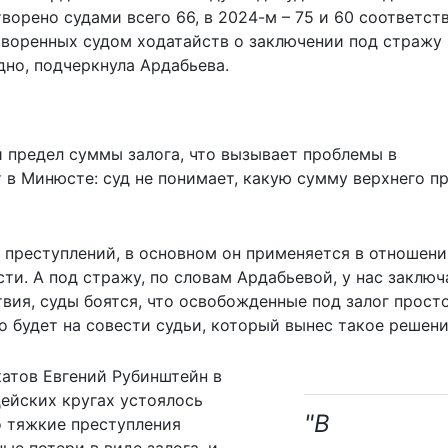
творено судами всего 66, в 2024-м – 75 и 60 соответст
творенных судом ходатайств о заключении под стражу 
дно, подчеркнула Ардабьева.
предел суммы залога, что вызывает проблемы в
т в
Минюсте
: суд не понимает, какую сумму верхнего п
м преступлений, в основном он применяется в отношен
ти. А под стражу, по словам Ардабьевой, у нас заклю
твия, суды боятся, что освобожденные под залог прост
то будет на совести судьи, который вынес такое решени
атов Евгений Рубинштейн в
дейских кругах устоялось
"В
о тяжкие преступления
е потери в виде залога, и