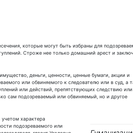
есечения, которые могут быть избраны для подозревае
туплений. Строже нее только домашний арест и заклю
мущество, деньги, ценности, ценные бумаги, акции и
еваемого или обвиняемого к следователю или в суд, а 
плений или действий, препятствующих следствию или 
ко сам подозреваемый или обвиняемый, но и другое
с учетом характера
ности подозреваемого или
Гуманизаци
алогодателя, гласит Уголовно-