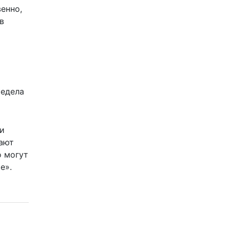
венно,
в
редела
ии
чают
о могут
е».