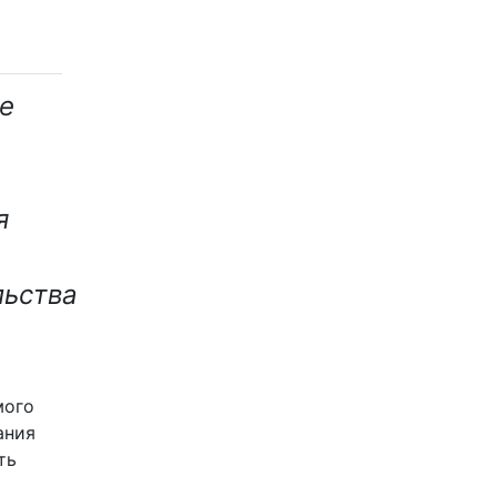
е
я
льства
мого
ания
ть