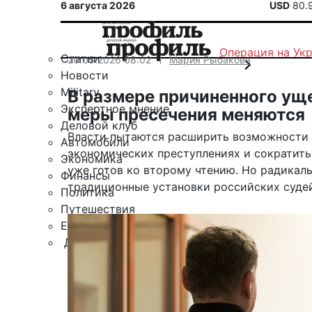
6 августа 2026
USD
80.
Операция на Ук
Статьи
20.05.2026 08:02
Мария Рыбакова
Новости
Military
В размере причиненного уще
Экспертное мнение
меры пресечения меняются
Деловой клуб
Власти пытаются расширить возможности 
Автомобили
экономических преступлениях и сократит
Экономика
уже готов ко второму чтению. Но радикал
Финансы
традиционные установки российских судей
Политика
Путешествия
ЕАЭС
Другие рубрики
Спецпроект «Юрий Мамлеев»
Календарь событий
Зарубежье