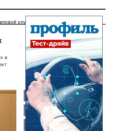
еловой клуб
к
х в
ект