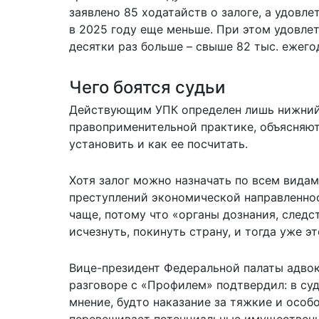
заявлено 85 ходатайств о залоге, а удовле
в 2025 году еще меньше. При этом удовле
десятки раз больше – свыше 82 тыс. ежего
Чего боятся судьи
Действующим УПК определен лишь нижний 
правоприменительной практике, объясняю
установить и как ее посчитать.
Хотя залог можно назначать по всем вида
преступлений экономической направленнос
чаще, потому что «органы дознания, следс
исчезнуть, покинуть страну, и тогда уже э
Вице-президент Федеральной палаты адвок
разговоре с «Профилем» подтвердил: в су
мнение, будто наказание за тяжкие и особ
перевешивает потенциальные имущественны