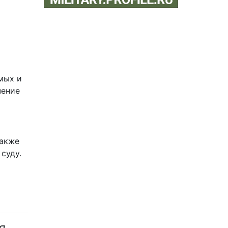
мых и
чение
также
суду.
я