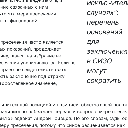
исключител
ение связанных с ним
случаях":
что эта мера пресечения
ит от финансовой
перечень
оснований
для
 пресечения часто является
ых показаний, продолжает
заключения
ину, шансы на избрание не
в СИЗО
сечения увеличиваются. Если не
 право не свидетельствовать
могут
рать заключение под стражу.
сократить
торостепенное значение,
винительной позицией и позицией, облегчающей поло
традиционно побеждает первая, и вопрос о мере пресе
филю» адвокат Андрей Гривцов. По его словам, суды о
ру пресечения, потому что «иное расценивается как