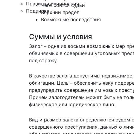
Правила цитирования
Чего боятся судьи
Подписка
Верхний предел
Возможные последствия
Суммы и условия
Залог – одна из восьми возможных мер пр
обвиняемых в совершении уголовных прес
под стражу.
В качестве залога допустимы недвижимое и
облигации. Цель – обеспечить явку подозр
предупредить совершение им новых престу
Причем залогодателем может быть не толь
физическое или юридическое лицо.
Вид и размер залога определяются судом 
совершенного преступления, данных о лич
обвиняемого, имущественного положения з