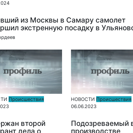
2024
вший из Москвы в Самару самолет
ршил экстренную посадку в Ульянов
ордеев
СТИ
Происшествия
НОВОСТИ
Происшествия
2023
06.06.2023
ржан второй
Подозреваемый 
рант дела о
производстве