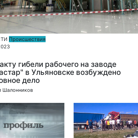
СТИ
Происшествия
2023
акту гибели рабочего на заводе
астар" в Ульяновске возбуждено
овное дело
л Шалонников