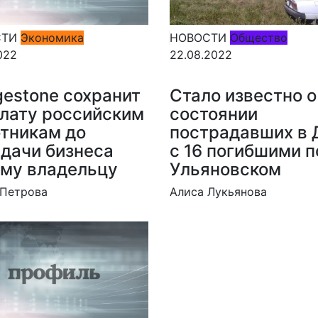
СТИ
Экономика
НОВОСТИ
Общество
022
22.08.2022
gestone сохранит
Стало известно о
лату российским
состоянии
тникам до
пострадавших в
дачи бизнеса
с 16 погибшими п
му владельцу
Ульяновском
 Петрова
Алиса Лукьянова