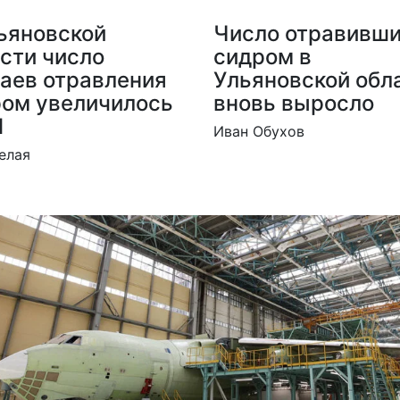
ьяновской
Число отравивш
сти число
сидром в
аев отравления
Ульяновской обл
ом увеличилось
вновь выросло
1
Иван Обухов
елая