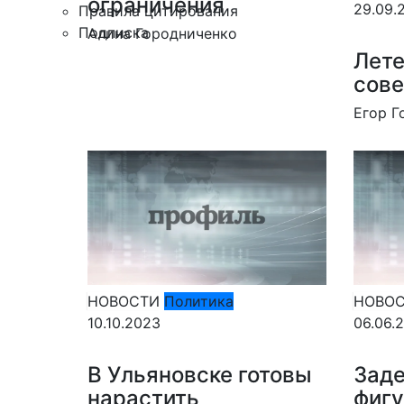
ограничения
29.09.
Правила цитирования
Подписка
Алина Городниченко
Лете
сове
Егор Г
НОВОСТИ
Политика
НОВО
10.10.2023
06.06.
В Ульяновске готовы
Заде
нарастить
фигу