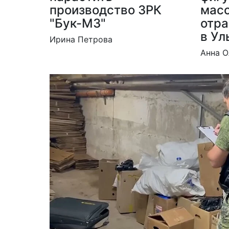
производство ЗРК
мас
"Бук-М3"
отра
в Ул
Ирина Петрова
Анна О