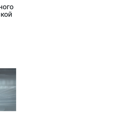
ного
ской