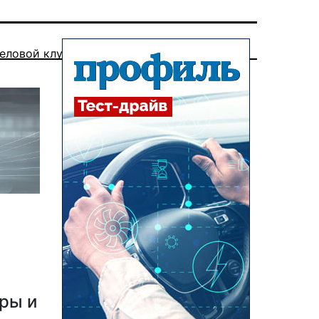
еловой клуб
ры и