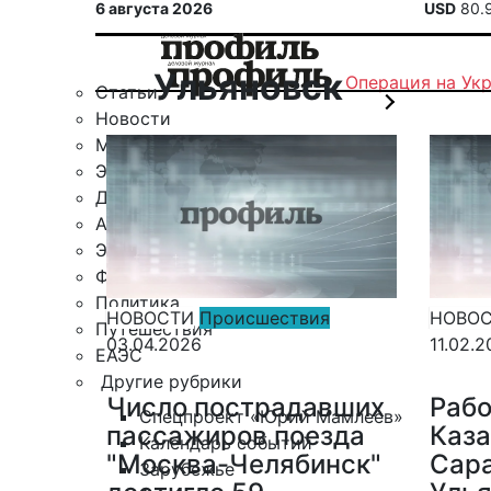
6 августа 2026
USD
80.
Ульяновск
Операция на Ук
Статьи
Новости
Military
Экспертное мнение
Деловой клуб
Автомобили
Экономика
Финансы
Политика
НОВОСТИ
Происшествия
НОВО
Путешествия
03.04.2026
11.02.
ЕАЭС
Другие рубрики
Число пострадавших
Рабо
Спецпроект «Юрий Мамлеев»
пассажиров поезда
Каза
Календарь событий
"Москва-Челябинск"
Сара
Зарубежье