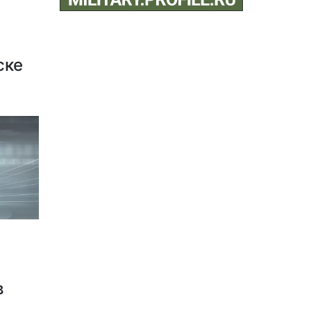
ске
в