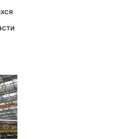
ихся
асти