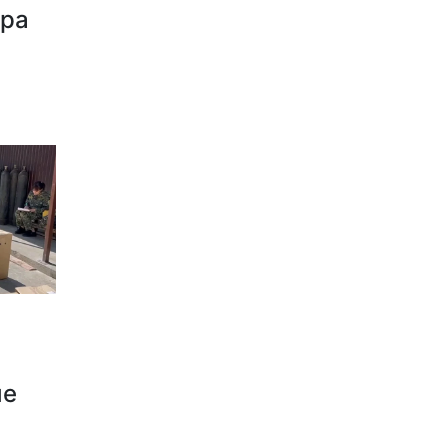
дра
ые