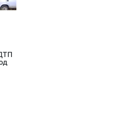
 ДТП
од