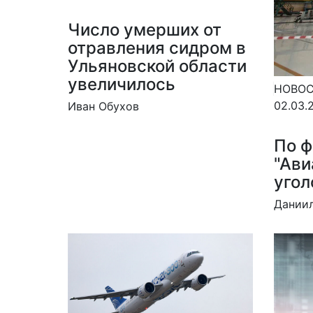
Число умерших от
отравления сидром в
Ульяновской области
увеличилось
НОВО
02.03.
Иван Обухов
По ф
"Ави
угол
Дании