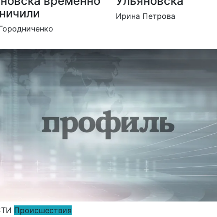
новска временно
Ульяновска
ничили
Ирина Петрова
Городниченко
СТИ
Происшествия