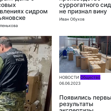
совых
суррогатного си
влениях сидром
не признал вину
ьяновске
Иван Обухов
ленькова
НОВОСТИ
Общество
06.06.2023
Появились перв
результаты
экспертизы