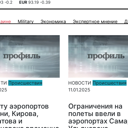
93
-0.2
EUR
93.19
-0.39
раине
Military
Экономика
Экспертное мнение
Д
СТИ
Происшествия
НОВОСТИ
Происшествия
2025
11.01.2025
ту аэропортов
Ограничения на
ни, Кирова,
полеты ввели в
това и
аэропортах Сама