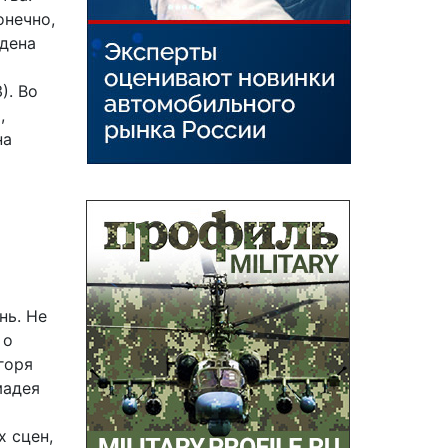
онечно,
одена
). Во
,
на
нь. Не
 о
горя
мадея
 сцен,