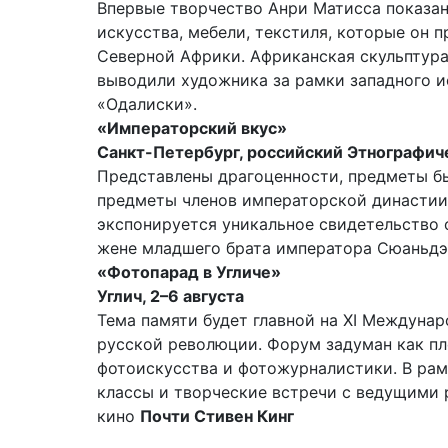
Впервые творчество Анри Матисса показан
искусства, мебели, текстиля, которые он 
Северной Африки. Африканская скульптура,
выводили художника за рамки западного ис
«Одалиски».
«Императорский вкус»
Санкт-Петербург, российский Этнографиче
Представлены драгоценности, предметы бы
предметы членов императорской династии М
экспонируется уникальное свидетельство о
жене младшего брата императора Сюаньдэ
«Фотопарад в Угличе»
Углич, 2–6 августа
Тема памяти будет главной на XI Междунар
русской революции. Форум задуман как пл
фотоискусства и фотожурналистики. В рам
классы и творческие встречи с ведущими
кино
Почти Стивен Кинг