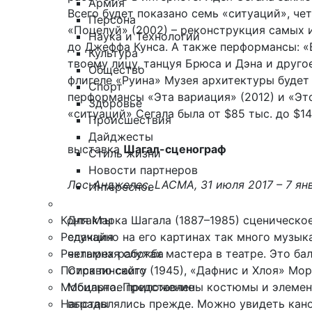
Армия
Всего будет показано семь «ситуаций», че
Персона
«Поцелуй» (2002) – реконструкция самых 
Наука и Технологии
до Джеффа Кунса. А также перформансы: «В
Культура
твоему лицу, танцуя Брюса и Дэна и другое
Общество
флигеле «Руина» Музея архитектуры будет
Спорт
перформансы «Эта вариация» (2012) и «Это
Здоровье
«ситуаций» Сегала была от $85 тыс. до $14
Происшествия
Дайджесты
выставка
Шагал-сценограф
Стиль жизни
Новости партнеров
Лос-Анджелес, LACMA, 31 июля 2017 – 7 ян
Интересное
Контакты
Для Марка Шагала (1887–1985) сценическо
Редакция
случайно на его картинах так много музык
Рекламная служба
четырех работах мастера в театре. Это ба
Поиск по сайту
Стравинского (1945), «Дафнис и Хлоя» Мор
Мобильное приложение
Моцарта. Представлены костюмы и элемент
Награды
выставлялись прежде. Можно увидеть кано