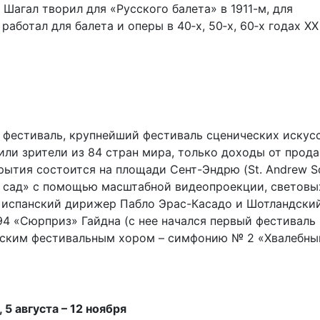
Шагал творил для «Русского балета» в 1911-м, для
работал для балета и оперы в 40‑х, 50‑х, 60‑х годах XX
фестиваль, крупнейший фестиваль сценических искусс
тили зрители из 84 стран мира, только доходы от прод
рытия состоится на площади Сент-Эндрю (St. Andrew Sq
й сад» с помощью масштабной видеопроекции, световы
й испанский дирижер Пабло Эрас-Касадо и Шотландски
4 «Сюрприз» Гайдна (с нее начался первый фестиваль
ургским фестивальным хором – симфонию № 2 «Хвалебны
5 августа – 12 ноября