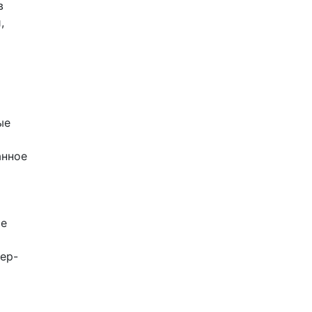
в
,
ые
анное
ие
ер-