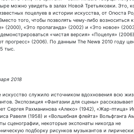
тыре можно увидеть в залах Новой Третьяковки. Это, к
известных поцелуев в истории искусства, от Огюста Р
место того, чтобы позволять чему-либо возноситься к
» (2000), «Это пропаганда» (2002) и «Это новое» (2003
 демонстрироваться «чистая версия» «Поцелуя» (2006)
т прогресс» (2006). По данным The Newв 2010 году це
5 тыс.
варя 2018
е искусство служило источником вдохновения всю жиз
антов. Экспозиция «Фантазии для сцены» рассказывает
лет Сергея Рахманинова «Алеко» (1942), «Жар-птица» И
иса Равеля (1958) и «Волшебная флейта» Вольфганга А
ы сценографии, некоторые экспонаты никогда не
ническую подборку рисунков музыкантов и лирических