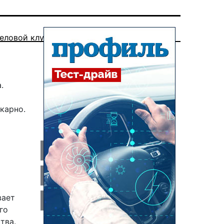
еловой клуб
.
карно.
вает
го
тва.