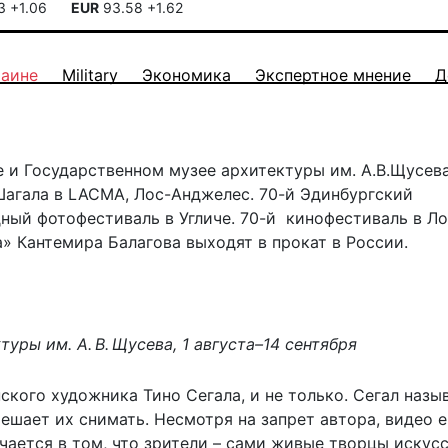
13
+1.06
EUR
93.58
+1.62
раине
Military
Экономика
Экспертное мнение
Д
 и Государственном музее архитектуры им. А.В.Щусева
агала в LACMA, Лос-Анджелес. 70-й Эдинбургский
ый фотофестиваль в Угличе. 70-й кинофестиваль в Ло
» Кантемира Балагова выходят в прокат в России.
уры им. А. В. Щусева, 1 августа–14 сентября
кого художника Тино Сегала, и не только. Сегал назы
шает их снимать. Несмотря на запрет автора, видео е
ючается в том, что зрители – сами живые творцы искусс