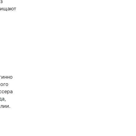
из
хищают
тинно
ного
ссера
да,
лии.