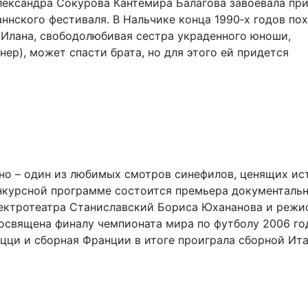
лександра Сокурова Кантемира Балагова завоевала пр
нского фестиваля. В Нальчике конца 1990‑х годов по
 Илана, свободолюбивая сестра украденного юноши,
р), может спасти брата, но для этого ей придется
рно – один из любимых смотров синефилов, ценящих ис
нкурсной программе состоится премьера документаль
ектротеатра Станиславский Бориса Юхананова и режи
освящена финалу чемпионата мира по футболу 2006 го
цци и сборная Франции в итоге проиграла сборной Ита