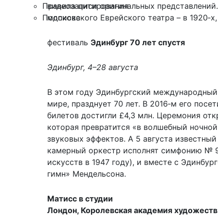
Правила цитирования
видеозаписи оригинальных представлений. 
Подписка
московского Еврейского театра – в 1920‑х, 
фестиваль
Эдинбург 70 лет спустя
Эдинбург, 4–28 августа
В этом году Эдинбургский международный 
мире, празднует 70 лет. В 2016‑м его посе
билетов достигли £4,3 млн. Церемония отк
которая превратится «в волшебный ночно
звуковых эффектов. А 5 августа известны
камерный оркестр исполнят симфонию № 9
искусств в 1947 году), и вместе с Эдинб
гимн» Мендельсона.
Матисс в студии
Лондон, Королевская академия художеств, 