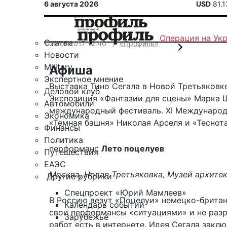
6 августа 2026
USD
81.
Операция на Ук
Статьи
29.07.2017 12:40
«Профиль»
Новости
Military
Афиша
Экспертное мнение
Выставка Тино Сегала в Новой Третьяковке
Деловой клуб
Экспозиция «Фантазии для сцены» Марка Ш
Автомобили
международный фестиваль. XI Международн
Экономика
«Темная башня» Николая Арселя и «Теснота
Финансы
Политика
перформанс
Лето поцелуев
Путешествия
ЕАЭС
Москва, Новая Третьяковка, Музей архитект
Другие рубрики
Спецпроект «Юрий Мамлеев»
В Россию везут «Поцелуи» немецко-британс
Календарь событий
свои перформансы «ситуациями» и не разре
Зарубежье
работ есть в интернете. Идея Сегала закл