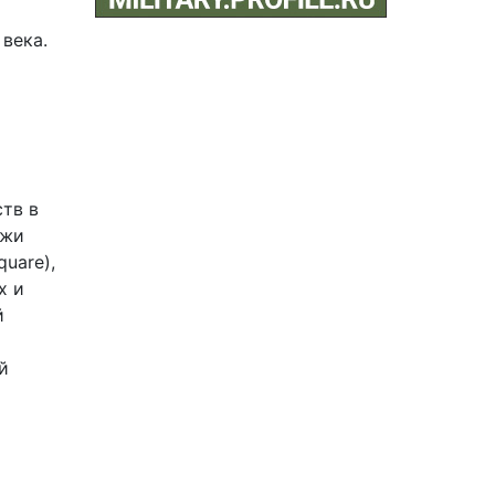
 века.
тв в
ажи
uare),
х и
й
й