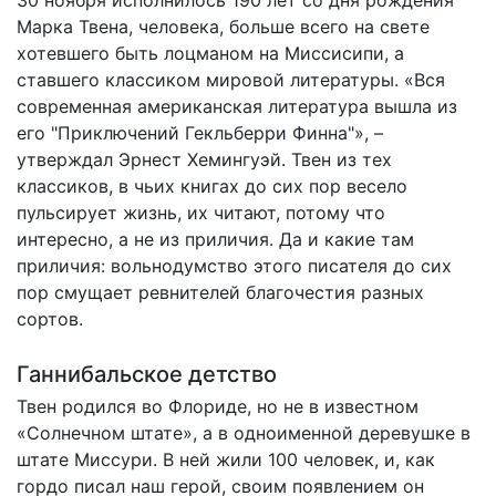
30 ноября исполнилось 190 лет со дня рождения
Марка Твена, человека, больше всего на свете
хотевшего быть лоцманом на Миссисипи, а
ставшего классиком мировой литературы. «Вся
современная американская литература вышла из
его "Приключений Гекльберри Финна"», –
утверждал Эрнест Хемингуэй. Твен из тех
классиков, в чьих книгах до сих пор весело
пульсирует жизнь, их читают, потому что
интересно, а не из приличия. Да и какие там
приличия: вольнодумство этого писателя до сих
пор смущает ревнителей благочестия разных
сортов.
Ганнибальское детство
Твен родился во Флориде, но не в известном
«Солнечном штате», а в одноименной деревушке в
штате Миссури. В ней жили 100 человек, и, как
гордо писал наш герой, своим появлением он