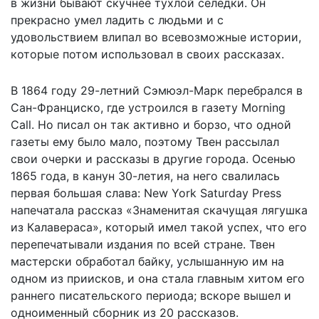
в жизни бывают скучнее тухлой селедки. Он
прекрасно умел ладить с людьми и с
удовольствием влипал во всевозможные истории,
которые потом использовал в своих рассказах.
В 1864 году 29-летний Сэмюэл-Марк перебрался в
Сан-Франциско, где устроился в газету Morning
Call. Но писал он так активно и борзо, что одной
газеты ему было мало, поэтому Твен рассылал
свои очерки и рассказы в другие города. Осенью
1865 года, в канун 30-летия, на него свалилась
первая большая слава: New York Saturday Press
напечатала рассказ «Знаменитая скачущая лягушка
из Калавераса», который имел такой успех, что его
перепечатывали издания по всей стране. Твен
мастерски обработал байку, услышанную им на
одном из приисков, и она стала главным хитом его
раннего писательского периода; вскоре вышел и
одноименный сборник из 20 рассказов.