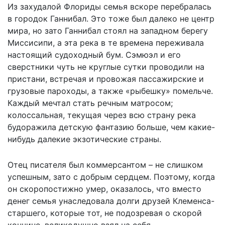
Из захудалой Флориды семья вскоре перебралась
в городок Ганнибал. Это тоже был далеко не центр
мира, но зато Ганнибал стоял на западном берегу
Миссисипи, а эта река в те времена переживала
настоящий судоходный бум. Сэмюэл и его
сверстники чуть не круглые сутки проводили на
пристани, встречая и провожая пассажирские и
грузовые пароходы, а также «рыбешку» помельче.
Каждый мечтал стать речным матросом;
колоссальная, текущая через всю страну река
будоражила детскую фантазию больше, чем какие-
нибудь далекие экзотические страны.
Отец писателя был коммерсантом – не слишком
успешным, зато с добрым сердцем. Поэтому, когда
он скоропостижно умер, оказалось, что вместо
денег семья унаследовала долги друзей Клеменса-
старшего, которые тот, не подозревая о скорой