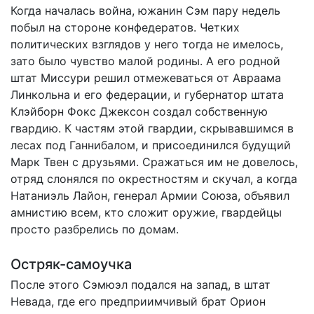
Когда началась война, южанин Сэм пару недель
побыл на стороне конфедератов. Четких
политических взглядов у него тогда не имелось,
зато было чувство малой родины. А его родной
штат Миссури решил отмежеваться от Авраама
Линкольна и его федерации, и губернатор штата
Клэйборн Фокс Джексон создал собственную
гвардию. К частям этой гвардии, скрывавшимся в
лесах под Ганнибалом, и присоединился будущий
Марк Твен с друзьями. Сражаться им не довелось,
отряд слонялся по окрестностям и скучал, а когда
Натаниэль Лайон, генерал Армии Союза, объявил
амнистию всем, кто сложит оружие, гвардейцы
просто разбрелись по домам.
Остряк-самоучка
После этого Сэмюэл подался на запад, в штат
Невада, где его предприимчивый брат Орион