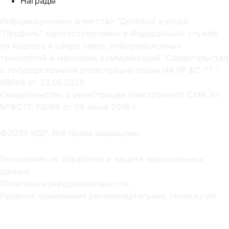
Награды
Информационное агентство "Деловой журнал
"Профиль" зарегистрировано в Федеральной службе
по надзору в сфере связи, информационных
технологий и массовых коммуникаций. Свидетельство
о государственной регистрации серии ИА № ФС 77 -
89668 от 23.06.2025
Cвидетельство о регистрации электронного СМИ Эл
NºФС77-73069 от 09 июня 2018 г.
©2026 ИДР. Все права защищены.
Положение об обработке и защите персональных
данных
Политика конфиденциальности
Правила применения рекомендательных технологий