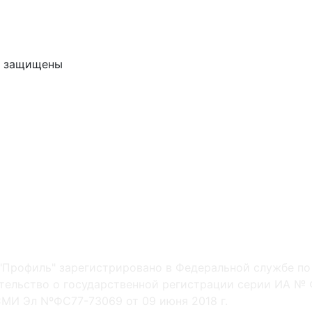
ва защищены
"Профиль" зарегистрировано в Федеральной службе по
ельство о государственной регистрации серии ИА № Ф
МИ Эл NºФС77-73069 от 09 июня 2018 г.