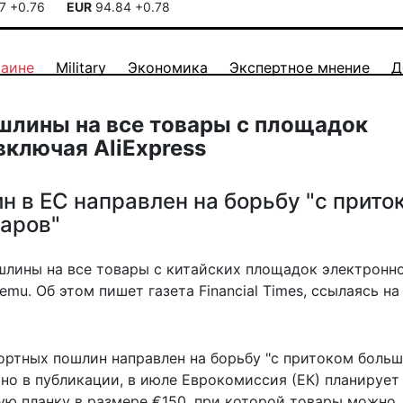
17
+0.76
EUR
94.84
+0.78
раине
Military
Экономика
Экспертное мнение
Д
ошлины на все товары с площадок
включая AliExpress
 в ЕС направлен на борьбу "с прито
аров"
шлины на все товары с китайских площадок электронн
Temu. Об этом пишет газета Financial Times, ссылаясь на
ортных пошлин направлен на борьбу "с притоком боль
ано в публикации, в июле Еврокомиссия (ЕК)
планирует
ю планку в размере €150, при которой товары можно