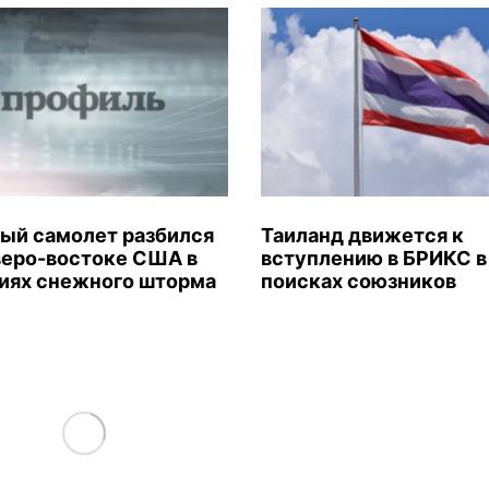
ый самолет разбился
Таиланд движется к
веро-востоке США в
вступлению в БРИКС в
иях снежного шторма
поисках союзников
Load More