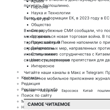
Армия
покупать беспошлинно.
Персона
Наука и Технологии
Всего, по информации ЕК, в 2023 году в ЕС
Культура
Общество
Спорт
В июне зарубежные СМИ сообщали, что по
Здоровье
может начаться новая торговая война. В т
Происшествия
торговую войну. В Пекине напомнили о пр
Дайджесты
ограничительных мер, направленных проти
Стиль жизни
инвестиционного сотрудничества с Китаем
Новости партнеров
создают существенные препятствия для дв
Интересное
Читайте наши каналы в
Макс
и Telegram:
П
Контакты
бесплатное мобильное
приложение журнала
Редакция
Рекламная служба
Метки:
AliExpress
Евросоюз
Китай
пошли
Поиск по сайту
Мобильное приложение
САМОЕ ЧИТАЕМОЕ
Награды