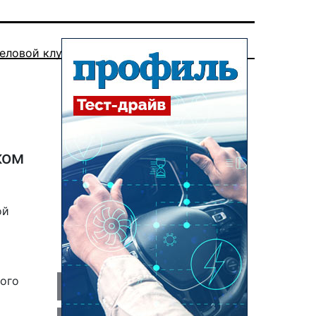
еловой клуб
ком
ой
шого