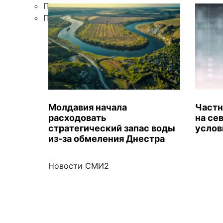
Правила цитирования
Подписка
Молдавия начала
Частн
расходовать
на се
стратегический запас воды
услов
из-за обмеления Днестра
Новости СМИ2