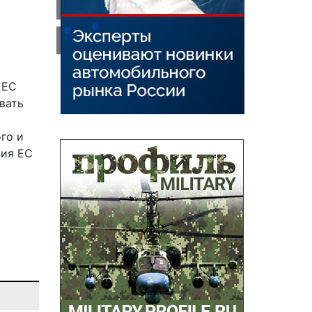
 ЕС
вать
го и
вия ЕС