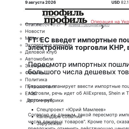
9 августа 2026
USD
82.
Операция на Ук
Статьи
03.07.2024 10:27
Алина Городниченко
Новости
Military
FT: ЕС введет импортные п
Экспертное мнение
электронной торговли КНР, 
Деловой клуб
Автомобили
Пересмотр импортных пошлин
Экономика
большого числа дешевых тов
Финансы
Политика
Евросоюз планирует ввести импортные по
Путешествия
торговли, речь идет об AliExpress, Shein и 
ЕАЭС
источники.
Другие рубрики
Спецпроект «Юрий Мамлеев»
Согласно их данным, такой пересмотр имп
Календарь событий
числа дешевых товаров". Кроме того, сказ
Зарубежье
предложить
отменить действующую ценову