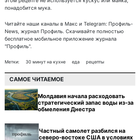
этом рецепте не используется кускус или манка,
понадобится мука.
Читайте наши каналы в
Макс
и Telegram:
Профиль-
News
,
журнал Профиль
. Скачивайте полностью
бесплатное мобильное
приложение журнала
"Профиль".
Метки:
30 минут на кухне
еда
рецепты
САМОЕ ЧИТАЕМОЕ
Молдавия начала расходовать
стратегический запас воды из-за
обмеления Днестра
Частный самолет разбился на
северо-востоке США в условиях