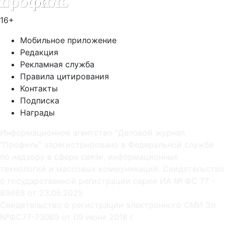
16+
Мобильное приложение
Редакция
Рекламная служба
Правила цитирования
Контакты
Подписка
Награды
Информационное агентство "Деловой журнал
"Профиль" зарегистрировано в Федеральной службе
по надзору в сфере связи, информационных
технологий и массовых коммуникаций. Свидетельство
о государственной регистрации серии ИА № ФС 77 -
89668 от 23.06.2025
Cвидетельство о регистрации электронного СМИ Эл
NºФС77-73069 от 09 июня 2018 г.