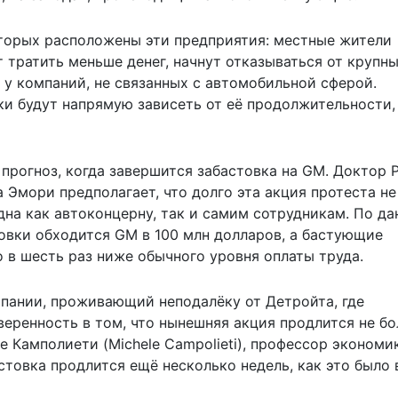
оторых расположены эти предприятия: местные жители
 тратить меньше денег, начнут отказываться от крупн
 у компаний, не связанных с автомобильной сферой.
и будут напрямую зависеть от её продолжительности,
 прогноз, когда завершится забастовка на GM. Доктор 
а Эмори предполагает, что долго эта акция протеста не
дна как автоконцерну, так и самим сотрудникам. По д
стовки обходится GM в 100 млн долларов, а бастующие
о в шесть раз ниже обычного уровня оплаты труда.
ании, проживающий неподалёку от Детройта, где
еренность в том, что нынешняя акция продлится не б
е Камполиети (Michele Campolieti), профессор экономи
стовка продлится ещё несколько недель, как это было 