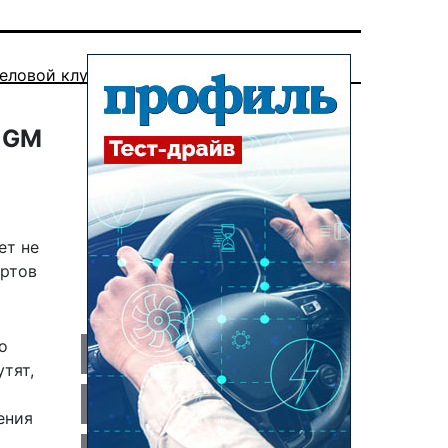
еловой клуб
а GM
ет не
ертов
о
тят,
ения