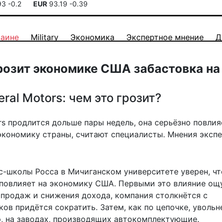
93
-0.2
EUR
93.19
-0.39
раине
Military
Экономика
Экспертное мнение
Д
грозит экономике США забастовка н
ral Motors: чем это грозит?
rs продлится дольше пары недель, она серьёзно повлия
 экономику страны, считают специалисты. Мнения эксп
ес-школы Росса в Мичиганском университете уверен, чт
 повлияет на экономику США. Первыми это влияние ощу
я продаж и снижения дохода, компания столкнётся с
в придётся сократить. Затем, как по цепочке, увольн
р, на заводах, производящих автокомплектующие.