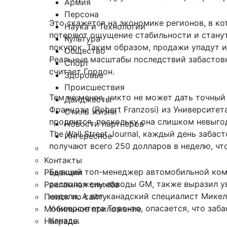
Армия
Персона
Это скажется на экономике регионов, в к
Наука и Технологии
потеряют ощущение стабильности и станут
Культура
покупок. Таким образом, продажи упадут и
Общество
Реальные масштабы последствий забастовк
Спорт
считает Гордон.
Здоровье
Происшествия
Тем не менее, никто не может дать точный
Дайджесты
Францози (Robert Franzosi) из Университет
Стиль жизни
продлится, поскольку она слишком невыго
Новости партнеров
The Wall Street Journal, каждый день заба
Интересное
получают всего 250 долларов в неделю, чт
Контакты
Бывший топ-менеджер автомобильной комп
Редакция
расположены заводы GM, также выразил ув
Рекламная служба
недели. А вот канадский специалист Микел
Поиск по сайту
Университета Торонто, опасается, что заба
Мобильное приложение
Канаде.
Награды