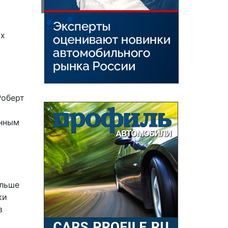
ых
Роберт
анным
ольше
ки
в