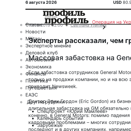
6 августа 2026
USD
80.
Операция на Ук
Статьи
19.09.2019 02:00
Светлана Улитина
Новости
Military
Эксперты рассказали, чем 
Экспертное мнение
Деловой клуб
Массовая забастовка на Gene
Автомобили
Экономика
Если забастовка сотрудников General Moto
Финансы
только на продажи компании, но и на всю
Политика
приводит
Newsweek.
Путешествия
ЕАЭС
Доктор Эрик Гордон (Eric Gordon) из бизн
Другие рубрики
длительная забастовка на GM обязательно
Спецпроект «Юрий Мамлеев»
конечно, в General Motors: помимо падени
Календарь событий
кадровыми проблемами – многих сотруднико
Зарубежье
последуют и в других компаниях, наприме