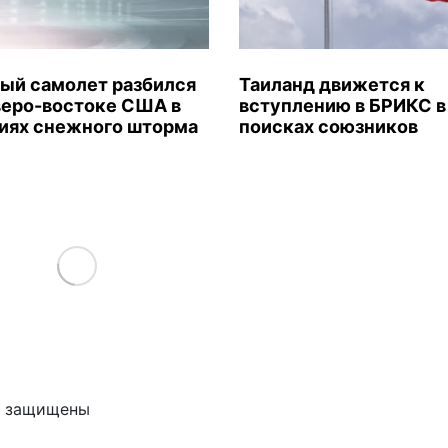
ый самолет разбился
Таиланд движется к
веро-востоке США в
вступлению в БРИКС в
иях снежного шторма
поисках союзников
Load More
ва защищены