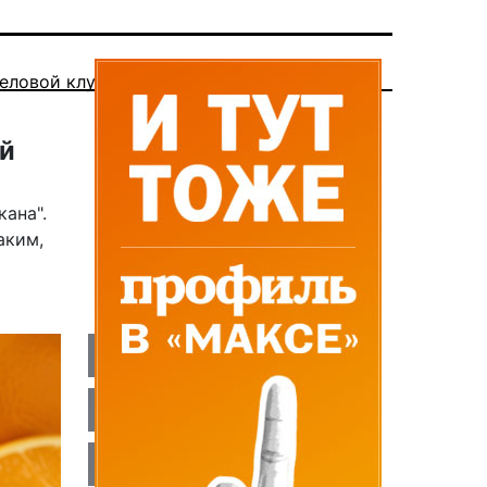
еловой клуб
ый
кана".
аким,