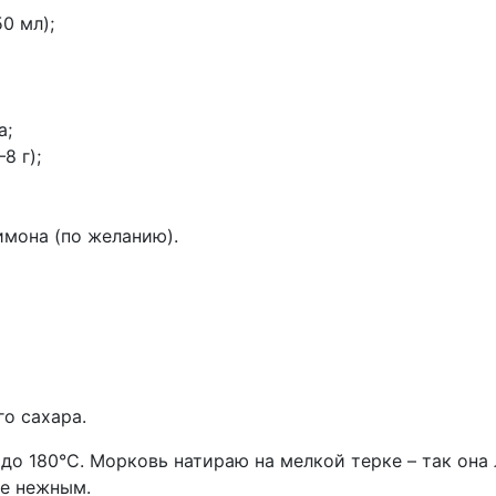
0 мл);
а;
8 г);
имона (по желанию).
го сахара.
до 180°С. Морковь натираю на мелкой терке – так она
ее нежным.