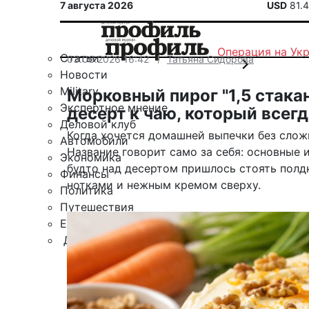
7 августа 2026
USD
81.
Операция на Ук
Статьи
03.06.2026 16:42
Татьяна Сидорова
Новости
Military
Морковный пирог "1,5 стака
Экспертное мнение
десерт к чаю, который всег
Деловой клуб
Когда хочется домашней выпечки без сложн
Автомобили
Название говорит само за себя: основные 
Экономика
будто над десертом пришлось стоять полд
Финансы
нотками и нежным кремом сверху.
Политика
Путешествия
ЕАЭС
Другие рубрики
Спецпроект «Юрий Мамлеев»
Календарь событий
Зарубежье