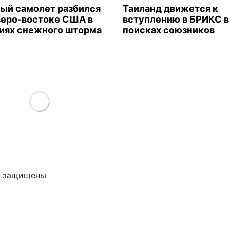
ый самолет разбился
Таиланд движется к
веро-востоке США в
вступлению в БРИКС в
иях снежного шторма
поисках союзников
Load More
ва защищены