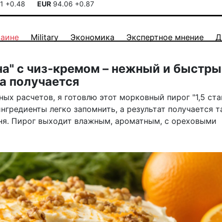
41
+0.48
EUR
94.06
+0.87
раине
Military
Экономика
Экспертное мнение
Д
на" с чиз-кремом – нежный и быстр
да получается
ых расчетов, я готовлю этот морковный пирог "1,5 ста
ингредиенты легко запомнить, а результат получается т
ня. Пирог выходит влажным, ароматным, с ореховыми