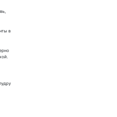
вь,
нты в
ерно
хой.
пудру