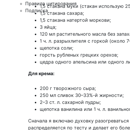
Правила цитирования
1,5 стакана муки (стакан использую 25
Подписка
1,5 стакана сахара;
1,5 стакана натертой моркови;
3 яйца;
120 мл растительного масла без запах
1 ч. л. разрыхлителя с горкой (около 7–
щепотка соли;
горсть рубленых грецких орехов;
цедра одного апельсина или одного л
Для крема:
200 г творожного сыра;
250 мл сливок 30–33%-й жирности;
2–3 ст. л. сахарной пудры;
щепотка ванилина или 1 ч. л. ванильно
Сначала я включаю духовку разогреваться 
распределяется по тесту и делает его бол