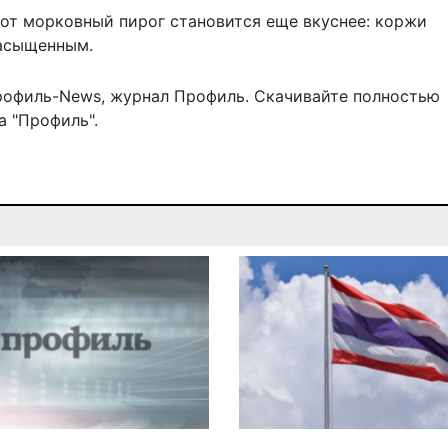
тот морковный пирог становится еще вкуснее: коржи
насыщенным.
рофиль-News
,
журнал Профиль
. Скачивайте полностью
 "Профиль".