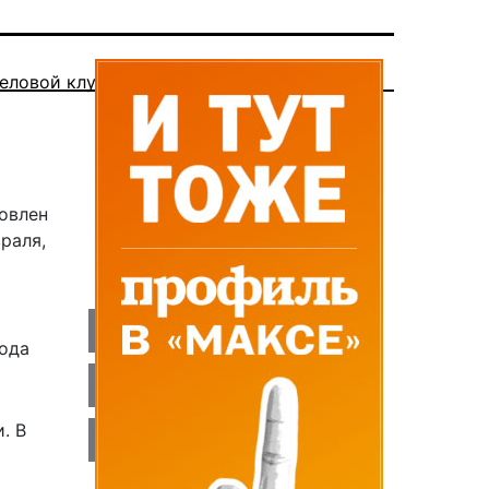
еловой клуб
овлен
раля,
вода
. В