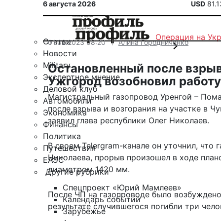
6 августа 2026
USD
81.
Операция на Ук
Статьи
01.02.2023 08:20
Алина Городниченко
Новости
Military
Остановленный после взрыв
Экспертное мнение
Ужгород возобновил работу
Деловой клуб
Магистральный газопровод Уренгой – Пома
Автомобили
после взрыва и возгорания на участке в Чу
Экономика
заявил глава республики Олег Николаев.
Финансы
Политика
В своем Telergram-канале он
уточнил
, что
Путешествия
Николаева, прорыв произошел в ходе план
ЕАЭС
диаметром 1420 мм.
Другие рубрики
Спецпроект «Юрий Мамлеев»
После ЧП на газопроводе было
возбуждено
Календарь событий
результате случившегося погибли три чело
Зарубежье