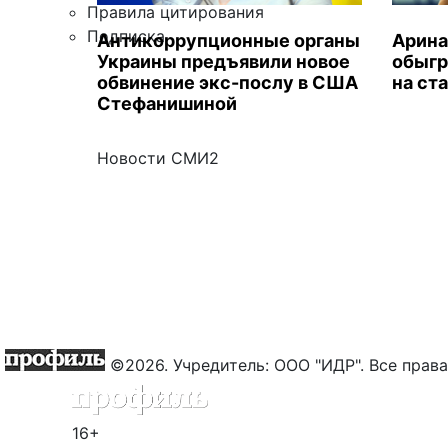
Правила цитирования
Подписка
Антикоррупционные органы
Арина
Украины предъявили новое
обыгр
обвинение экс-послу в США
на ст
Стефанишиной
Новости СМИ2
©2026. Учредитель: ООО "ИДР". Все пра
16+