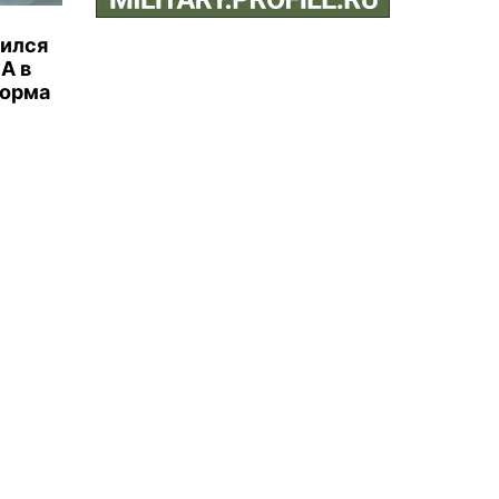
бился
А в
торма