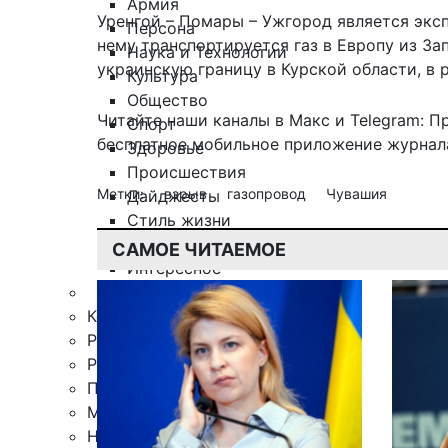
Армия
Уренгой – Помары – Ужгород является экс
Персона
нему транспортируется газ в Европу из З
Наука и Технологии
украинскую границу в Курской области, в 
Культура
Общество
Читайте наши каналы в
Макс
и Telegram:
П
Спорт
бесплатное мобильное
приложение журнала
Здоровье
Происшествия
Метки:
взрыв
газопровод
Чувашия
Дайджесты
Стиль жизни
Новости партнеров
САМОЕ ЧИТАЕМОЕ
Интересное
Контакты
Редакция
Рекламная служба
Поиск по сайту
Мобильное приложение
Награды