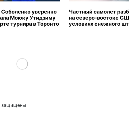
 Соболенко уверенно
Частный самолет раз
ала Моюку Утидзиму
на северо-востоке СШ
арте турнира в Торонто
условиях снежного ш
Load More
ва защищены