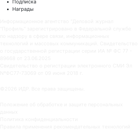
Подписка
Награды
Информационное агентство "Деловой журнал
"Профиль" зарегистрировано в Федеральной службе
по надзору в сфере связи, информационных
технологий и массовых коммуникаций. Свидетельство
о государственной регистрации серии ИА № ФС 77 -
89668 от 23.06.2025
Cвидетельство о регистрации электронного СМИ Эл
NºФС77-73069 от 09 июня 2018 г.
©2026 ИДР. Все права защищены.
Положение об обработке и защите персональных
данных
Политика конфиденциальности
Правила применения рекомендательных технологий