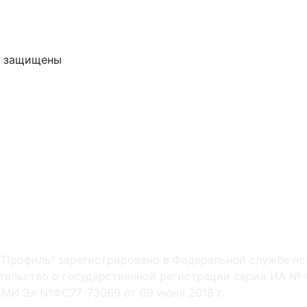
ва защищены
"Профиль" зарегистрировано в Федеральной службе по
ельство о государственной регистрации серии ИА № Ф
МИ Эл NºФС77-73069 от 09 июня 2018 г.