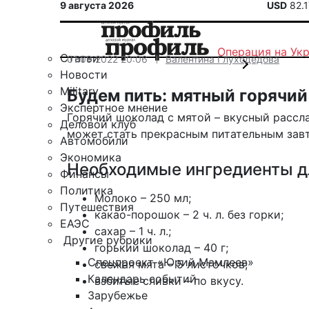
9 августа 2026
USD
82.
Операция на Ук
Статьи
01.09.2022 20:06
Валентина Глуходедова
Новости
Military
Будем пить: мятный горячи
Экспертное мнение
Горячий шоколад с мятой – вкусный рассл
Деловой клуб
может стать прекрасным питательным зав
Автомобили
Экономика
Необходимые ингредиенты дл
Финансы
Политика
Молоко – 250 мл;
Путешествия
какао-порошок – 2 ч. л. без горки;
ЕАЭС
сахар – 1 ч. л.;
Другие рубрики
горький шоколад – 40 г;
Спецпроект «Юрий Мамлеев»
свежая мята – 5 листочков;
Календарь событий
взбитые сливки – по вкусу.
Зарубежье