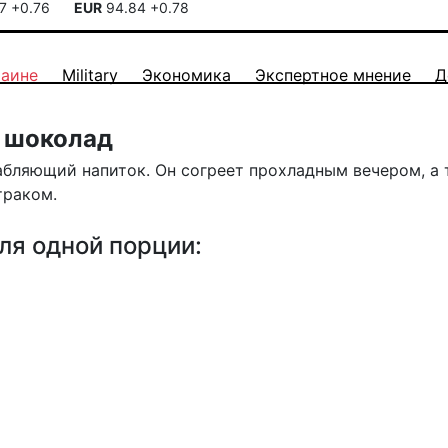
17
+0.76
EUR
94.84
+0.78
раине
Military
Экономика
Экспертное мнение
Д
й шоколад
абляющий напиток. Он согреет прохладным вечером, а
траком.
я одной порции: