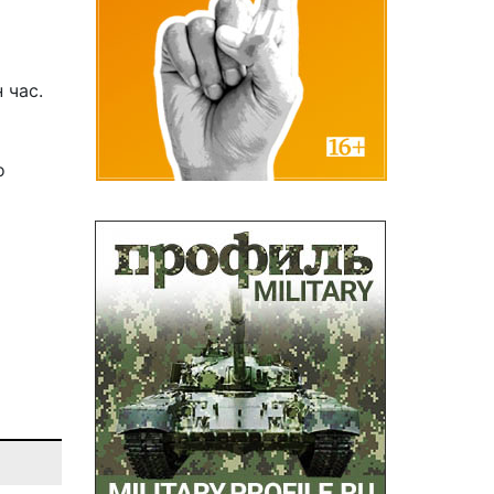
 час.
о