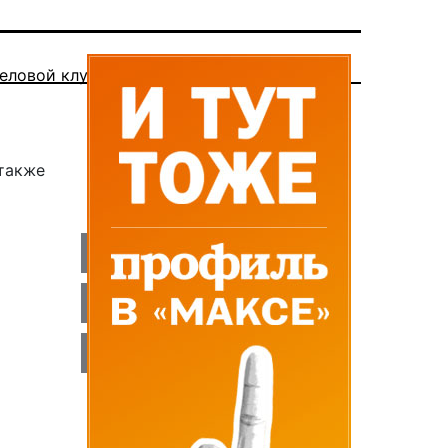
еловой клуб
 также