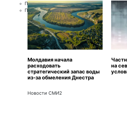
Правила цитирования
Подписка
Молдавия начала
Частн
расходовать
на се
стратегический запас воды
услов
из-за обмеления Днестра
Новости СМИ2