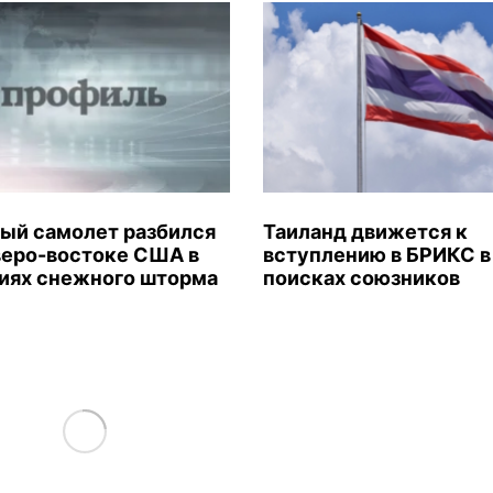
ый самолет разбился
Таиланд движется к
веро-востоке США в
вступлению в БРИКС в
иях снежного шторма
поисках союзников
Load More