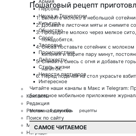
Армия
Пошаговый рецепт приготовл
Персона
Наука и Технологии
Вылейте молоко в небольшой сотейник
Культура
Добавьте листочки мяты и снимите со
Общество
Процедите молоко через мелкое сито,
Спорт
понадобятся.
Здоровье
Снова поставьте сотейник с молоком 
Происшествия
кипения и варите пару минут, постоя
Дайджесты
Снимите смесь с огня и добавьте гор
Стиль жизни
напиток.
Новости партнеров
Перед подачей на стол украсьте взби
Интересное
Читайте наши каналы в
Макс
и Telegram:
П
бесплатное мобильное
приложение журнала
Контакты
Редакция
Рекламная служба
Метки:
будем пить
рецепты
Поиск по сайту
Мобильное приложение
САМОЕ ЧИТАЕМОЕ
Награды