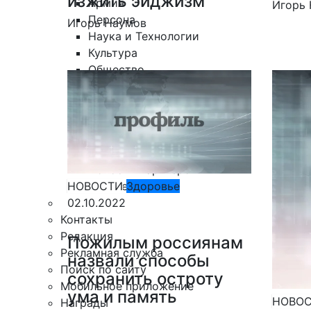
изжить эйджизм"
Армия
Игорь
Персона
Игорь Наумов
Наука и Технологии
Культура
Общество
Спорт
Здоровье
Происшествия
Дайджесты
Стиль жизни
Новости партнеров
Интересное
НОВОСТИ
Здоровье
02.10.2022
Контакты
Редакция
Пожилым россиянам
Рекламная служба
назвали способы
Поиск по сайту
сохранить остроту
Мобильное приложение
ума и память
НОВО
Награды