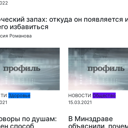
2022
ческий запах: откуда он появляется и
его избавиться
сия Романова
СТИ
Здоровье
НОВОСТИ
Общество
2021
15.03.2021
оворы по душам:
В Минздраве
ен способ
объяснили, поче