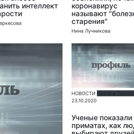
анить интеллект
коронавирус
арости
называют "боле
старения"
еркесова
Нина Лучникова
НОВОСТИ
Наука и Техно
23.10.2020
Ученые показали
приматах, как лю
выбирают друзей