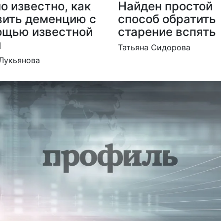
о известно, как
Найден простой
ить деменцию с
способ обратить
ощью известной
старение вспять
ы
Татьяна Сидорова
Лукьянова