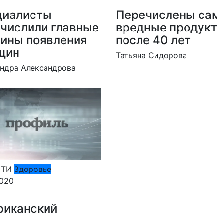
циалисты
Перечислены са
числили главные
вредные продук
ины появления
после 40 лет
щин
Татьяна Сидорова
ндра Александрова
СТИ
Здоровье
2020
риканский