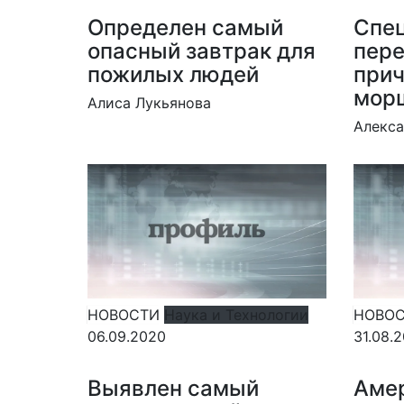
Определен самый
Спе
опасный завтрак для
пере
пожилых людей
прич
мор
Алиса Лукьянова
Алекса
НОВОСТИ
Наука и Технологии
НОВО
06.09.2020
31.08.
Выявлен самый
Аме