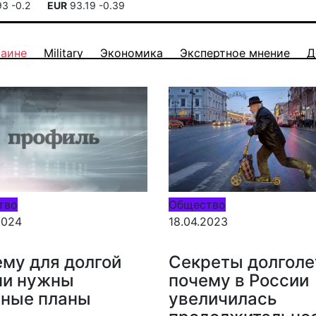
93
-0.2
EUR
93.19
-0.39
раине
Military
Экономика
Экспертное мнение
Д
тво
Общество
2024
18.04.2023
му для долгой
Секреты долголе
ни нужны
почему в России
нные планы
увеличилась