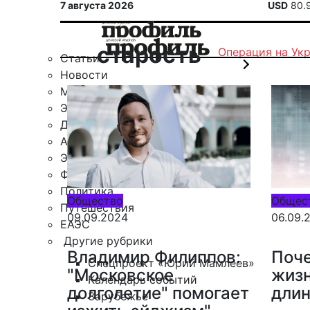
7 августа 2026
USD
80.
старость
Операция на Ук
Статьи
Новости
Military
Экспертное мнение
Деловой клуб
Автомобили
Экономика
Финансы
Политика
Общество
Общес
Путешествия
09.09.2024
06.09.
ЕАЭС
Другие рубрики
Владимир Филиппов:
Поче
Спецпроект «Юрий Мамлеев»
"Московское
жиз
Календарь событий
долголетие" помогает
дли
Зарубежье