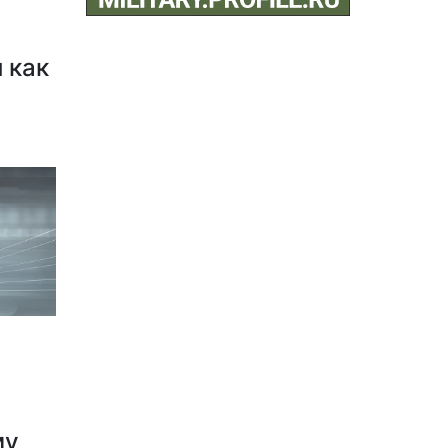
 как
му