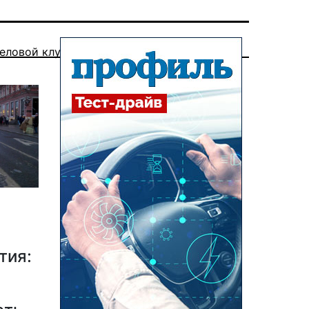
еловой клуб
тия: