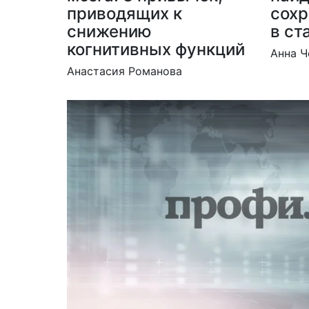
приводящих к
сохр
снижению
в ст
когнитивных функций
Анна Ч
Анастасия Романова