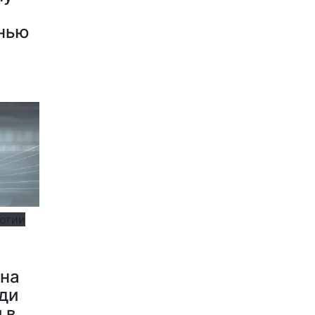
знью
логии
 на
ди
 в