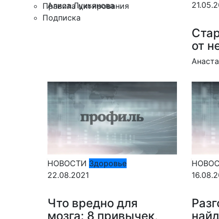
21.05.
Алиса Лукьянова
Правила цитирования
Подписка
Стар
от н
Анаста
НОВОСТИ
Здоровье
НОВО
22.08.2021
16.08.
Что вредно для
Разг
мозга: 8 привычек,
найд